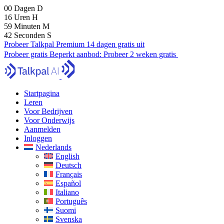
00
Dagen
D
16
Uren
H
59
Minuten
M
41
Seconden
S
Probeer Talkpal Premium 14 dagen gratis uit
Probeer gratis
Beperkt aanbod:
Probeer 2 weken gratis
Startpagina
Leren
Voor Bedrijven
Voor Onderwijs
Aanmelden
Inloggen
Nederlands
English
Deutsch
Français
Español
Italiano
Português
Suomi
Svenska