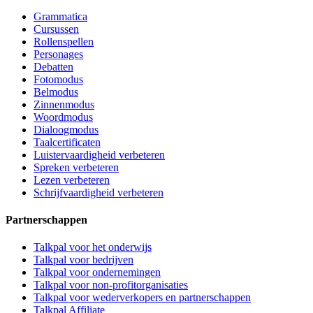
Grammatica
Cursussen
Rollenspellen
Personages
Debatten
Fotomodus
Belmodus
Zinnenmodus
Woordmodus
Dialoogmodus
Taalcertificaten
Luistervaardigheid verbeteren
Spreken verbeteren
Lezen verbeteren
Schrijfvaardigheid verbeteren
Partnerschappen
Talkpal voor het onderwijs
Talkpal voor bedrijven
Talkpal voor ondernemingen
Talkpal voor non-profitorganisaties
Talkpal voor wederverkopers en partnerschappen
Talkpal Affiliate