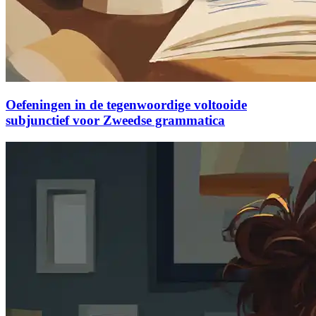
Oefeningen in de tegenwoordige voltooide
subjunctief voor Zweedse grammatica