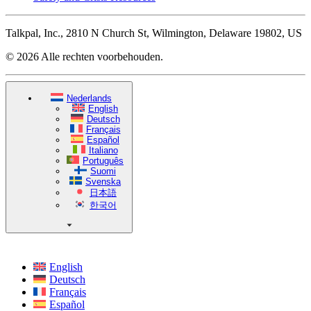
Talkpal, Inc., 2810 N Church St, Wilmington, Delaware 19802, US
© 2026 Alle rechten voorbehouden.
Nederlands
English
Deutsch
Français
Español
Italiano
Português
Suomi
Svenska
日本語
한국어
English
Deutsch
Français
Español