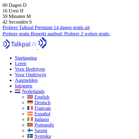
00
Dagen
D
16
Uren
H
59
Minuten
M
41
Seconden
S
Probeer Talkpal Premium 14 dagen gratis uit
Probeer gratis
Beperkt aanbod:
Probeer 2 weken gratis
Startpagina
Leren
Voor Bedrijven
Voor Onderwijs
Aanmelden
Inloggen
Nederlands
English
Deutsch
Français
Español
Italiano
Português
Suomi
Svenska