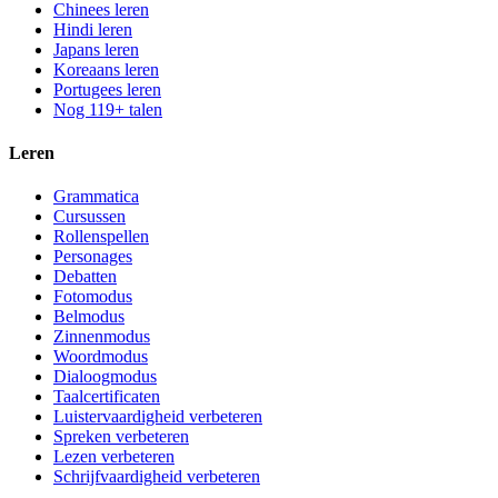
Chinees leren
Hindi leren
Japans leren
Koreaans leren
Portugees leren
Nog 119+ talen
Leren
Grammatica
Cursussen
Rollenspellen
Personages
Debatten
Fotomodus
Belmodus
Zinnenmodus
Woordmodus
Dialoogmodus
Taalcertificaten
Luistervaardigheid verbeteren
Spreken verbeteren
Lezen verbeteren
Schrijfvaardigheid verbeteren