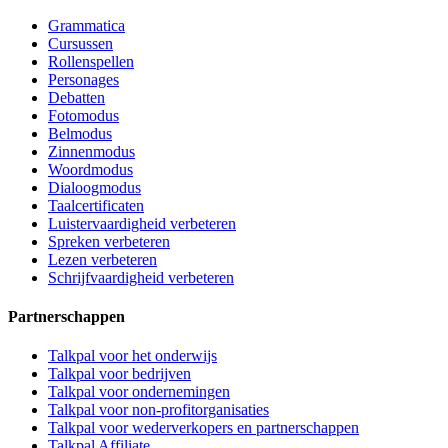
Grammatica
Cursussen
Rollenspellen
Personages
Debatten
Fotomodus
Belmodus
Zinnenmodus
Woordmodus
Dialoogmodus
Taalcertificaten
Luistervaardigheid verbeteren
Spreken verbeteren
Lezen verbeteren
Schrijfvaardigheid verbeteren
Partnerschappen
Talkpal voor het onderwijs
Talkpal voor bedrijven
Talkpal voor ondernemingen
Talkpal voor non-profitorganisaties
Talkpal voor wederverkopers en partnerschappen
Talkpal Affiliate