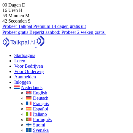
00
Dagen
D
16
Uren
H
59
Minuten
M
41
Seconden
S
Probeer Talkpal Premium 14 dagen gratis uit
Probeer gratis
Beperkt aanbod:
Probeer 2 weken gratis
Startpagina
Leren
Voor Bedrijven
Voor Onderwijs
Aanmelden
Inloggen
Nederlands
English
Deutsch
Français
Español
Italiano
Português
Suomi
Svenska