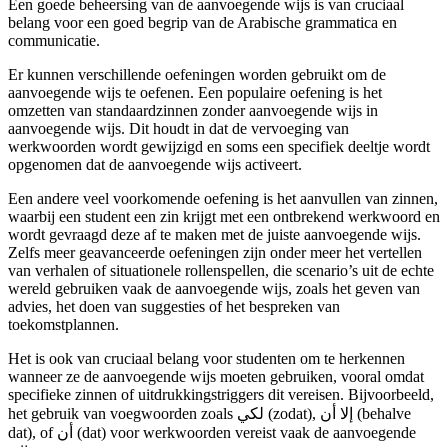
Een goede beheersing van de aanvoegende wijs is van cruciaal
belang voor een goed begrip van de Arabische grammatica en
communicatie.
Er kunnen verschillende oefeningen worden gebruikt om de
aanvoegende wijs te oefenen. Een populaire oefening is het
omzetten van standaardzinnen zonder aanvoegende wijs in
aanvoegende wijs. Dit houdt in dat de vervoeging van
werkwoorden wordt gewijzigd en soms een specifiek deeltje wordt
opgenomen dat de aanvoegende wijs activeert.
Een andere veel voorkomende oefening is het aanvullen van zinnen,
waarbij een student een zin krijgt met een ontbrekend werkwoord en
wordt gevraagd deze af te maken met de juiste aanvoegende wijs.
Zelfs meer geavanceerde oefeningen zijn onder meer het vertellen
van verhalen of situationele rollenspellen, die scenario’s uit de echte
wereld gebruiken vaak de aanvoegende wijs, zoals het geven van
advies, het doen van suggesties of het bespreken van
toekomstplannen.
Het is ook van cruciaal belang voor studenten om te herkennen
wanneer ze de aanvoegende wijs moeten gebruiken, vooral omdat
specifieke zinnen of uitdrukkingstriggers dit vereisen. Bijvoorbeeld,
het gebruik van voegwoorden zoals لكي (zodat), إلا أن (behalve
dat), of أن (dat) voor werkwoorden vereist vaak de aanvoegende