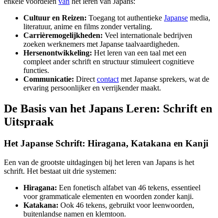
enkele voordelen
van
het leren van Japans:
Cultuur en Reizen:
Toegang tot authentieke
Japanse
media,
literatuur, anime en films zonder vertaling.
Carrièremogelijkheden:
Veel internationale bedrijven
zoeken werknemers met Japanse taalvaardigheden.
Hersenontwikkeling:
Het leren van een taal met een
compleet ander schrift en structuur stimuleert cognitieve
functies.
Communicatie:
Direct
contact
met Japanse sprekers, wat de
ervaring persoonlijker en verrijkender maakt.
De Basis van het Japans Leren: Schrift en
Uitspraak
Het Japanse Schrift: Hiragana, Katakana en Kanji
Een van de grootste uitdagingen bij het leren van Japans is het
schrift. Het bestaat uit drie systemen:
Hiragana:
Een fonetisch alfabet van 46 tekens, essentieel
voor grammaticale elementen en woorden zonder kanji.
Katakana:
Ook 46 tekens, gebruikt voor leenwoorden,
buitenlandse namen en klemtoon.