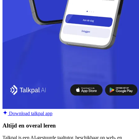
Download talkpal app
Altijd en overal leren
Talkpal is een AI-gestuurde taaltutor, beschikbaar op web- en