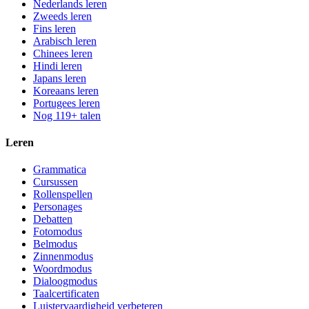
Nederlands leren
Zweeds leren
Fins leren
Arabisch leren
Chinees leren
Hindi leren
Japans leren
Koreaans leren
Portugees leren
Nog 119+ talen
Leren
Grammatica
Cursussen
Rollenspellen
Personages
Debatten
Fotomodus
Belmodus
Zinnenmodus
Woordmodus
Dialoogmodus
Taalcertificaten
Luistervaardigheid verbeteren