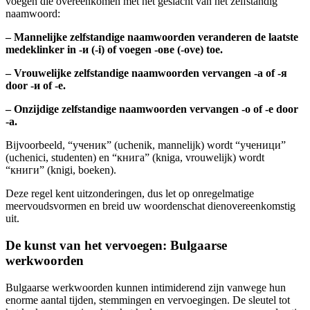
voegen die overeenkomen met het geslacht van het zelfstandig
naamwoord:
– Mannelijke zelfstandige naamwoorden veranderen de laatste
medeklinker in -и (-i) of voegen -ове (-ove) toe.
– Vrouwelijke zelfstandige naamwoorden vervangen -а of -я
door -и of -е.
– Onzijdige zelfstandige naamwoorden vervangen -о of -е door
-а.
Bijvoorbeeld, “ученик” (uchenik, mannelijk) wordt “ученици”
(uchenici, studenten) en “книга” (kniga, vrouwelijk) wordt
“книги” (knigi, boeken).
Deze regel kent uitzonderingen, dus let op onregelmatige
meervoudsvormen en breid uw woordenschat dienovereenkomstig
uit.
De kunst van het vervoegen: Bulgaarse
werkwoorden
Bulgaarse werkwoorden kunnen intimiderend zijn vanwege hun
enorme aantal tijden, stemmingen en vervoegingen. De sleutel tot