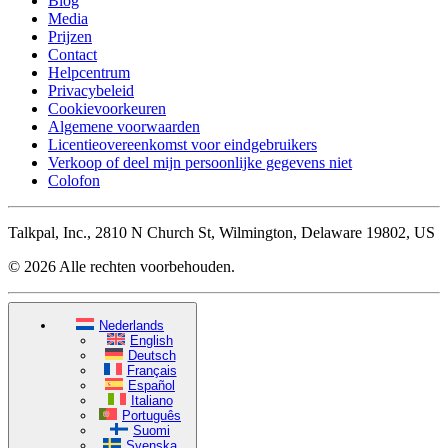
Blog
Media
Prijzen
Contact
Helpcentrum
Privacybeleid
Cookievoorkeuren
Algemene voorwaarden
Licentieovereenkomst voor eindgebruikers
Verkoop of deel mijn persoonlijke gegevens niet
Colofon
Talkpal, Inc., 2810 N Church St, Wilmington, Delaware 19802, US
© 2026 Alle rechten voorbehouden.
Nederlands
English
Deutsch
Français
Español
Italiano
Português
Suomi
Svenska