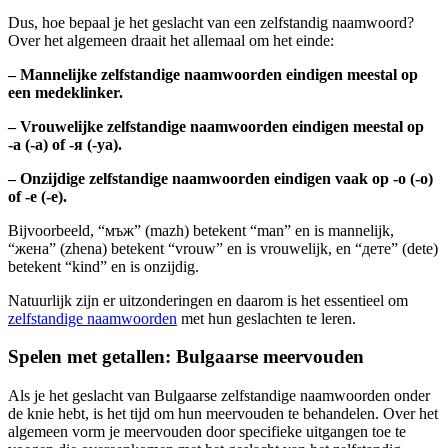
Dus, hoe bepaal je het geslacht van een zelfstandig naamwoord?
Over het algemeen draait het allemaal om het einde:
– Mannelijke zelfstandige naamwoorden eindigen meestal op
een medeklinker.
– Vrouwelijke zelfstandige naamwoorden eindigen meestal op
-а (-a) of -я (-ya).
– Onzijdige zelfstandige naamwoorden eindigen vaak op -о (-o)
of -е (-е).
Bijvoorbeeld, “мъж” (mazh) betekent “man” en is mannelijk,
“жена” (zhena) betekent “vrouw” en is vrouwelijk, en “дете” (dete)
betekent “kind” en is onzijdig.
Natuurlijk zijn er uitzonderingen en daarom is het essentieel om
zelfstandige naamwoorden
met hun geslachten te leren.
Spelen met getallen: Bulgaarse meervouden
Als je het geslacht van Bulgaarse zelfstandige naamwoorden onder
de knie hebt, is het tijd om hun meervouden te behandelen. Over het
algemeen vorm je meervouden door specifieke uitgangen toe te