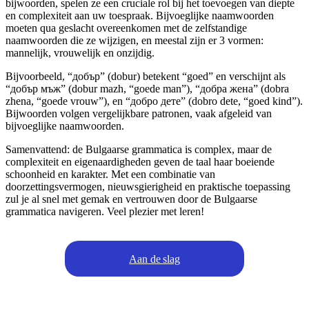
bijwoorden, spelen ze een cruciale rol bij het toevoegen van diepte
en complexiteit aan uw toespraak. Bijvoeglijke naamwoorden
moeten qua geslacht overeenkomen met de zelfstandige
naamwoorden die ze wijzigen, en meestal zijn er 3 vormen:
mannelijk, vrouwelijk en onzijdig.
Bijvoorbeeld, “добър” (dobur) betekent “goed” en verschijnt als
“добър мъж” (dobur mazh, “goede man”), “добра жена” (dobra
zhena, “goede vrouw”), en “добро дете” (dobro dete, “goed kind”).
Bijwoorden volgen vergelijkbare patronen, vaak afgeleid van
bijvoeglijke naamwoorden.
Samenvattend: de Bulgaarse grammatica is complex, maar de
complexiteit en eigenaardigheden geven de taal haar boeiende
schoonheid en karakter. Met een combinatie van
doorzettingsvermogen, nieuwsgierigheid en praktische toepassing
zul je al snel met gemak en vertrouwen door de Bulgaarse
grammatica navigeren. Veel plezier met leren!
Aan de slag