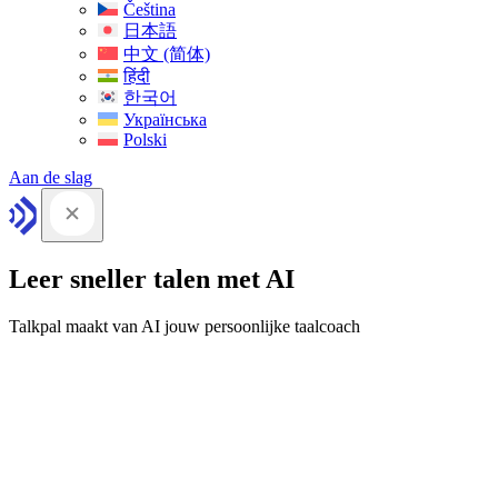
Čeština
日本語
中文 (简体)
हिंदी
한국어
Українська
Polski
Aan de slag
Leer sneller talen met AI
Talkpal maakt van AI jouw persoonlijke taalcoach