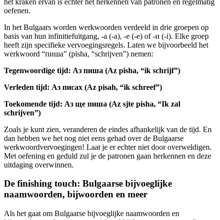
het kraken ervan is echter het herkennen van patronen en regelmatig
oefenen.
In het Bulgaars worden werkwoorden verdeeld in drie groepen op
basis van hun infinitiefuitgang, -а (-a), -е (-е) of -и (-i). Elke groep
heeft zijn specifieke vervoegingsregels. Laten we bijvoorbeeld het
werkwoord “пиша” (pisha, “schrijven”) nemen:
Tegenwoordige tijd: Аз пиша (Az pisha, “ik schrijf”)
Verleden tijd: Аз писах (Az pisah, “ik schreef”)
Toekomende tijd: Аз ще пиша (Az sjte pisha, “Ik zal
schrijven”)
Zoals je kunt zien, veranderen de eindes afhankelijk van de tijd. En
dan hebben we het nog niet eens gehad over de Bulgaarse
werkwoordvervoegingen! Laat je er echter niet door overweldigen.
Met oefening en geduld zul je de patronen gaan herkennen en deze
uitdaging overwinnen.
De finishing touch: Bulgaarse bijvoeglijke
naamwoorden, bijwoorden en meer
Als het gaat om Bulgaarse bijvoeglijke naamwoorden en