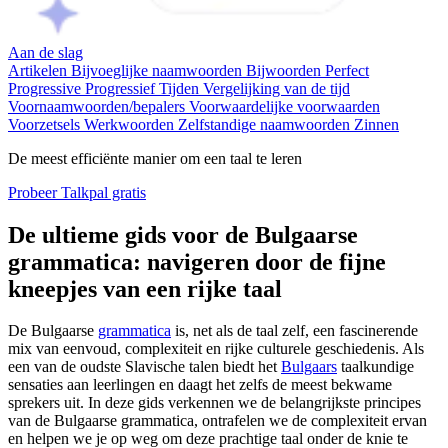
Aan de slag
Artikelen
Bijvoeglijke naamwoorden
Bijwoorden
Perfect
Progressive
Progressief
Tijden
Vergelijking van de tijd
Voornaamwoorden/bepalers
Voorwaardelijke voorwaarden
Voorzetsels
Werkwoorden
Zelfstandige naamwoorden
Zinnen
De meest efficiënte manier om een taal te leren
Probeer Talkpal gratis
De ultieme gids voor de Bulgaarse
grammatica: navigeren door de fijne
kneepjes van een rijke taal
De Bulgaarse
grammatica
is, net als de taal zelf, een fascinerende
mix van eenvoud, complexiteit en rijke culturele geschiedenis. Als
een van de oudste Slavische talen biedt het
Bulgaars
taalkundige
sensaties aan leerlingen en daagt het zelfs de meest bekwame
sprekers uit. In deze gids verkennen we de belangrijkste principes
van de Bulgaarse grammatica, ontrafelen we de complexiteit ervan
en helpen we je op weg om deze prachtige taal onder de knie te