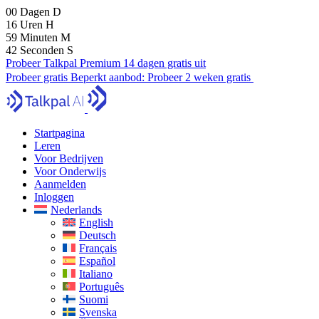
00
Dagen
D
16
Uren
H
59
Minuten
M
41
Seconden
S
Probeer Talkpal Premium 14 dagen gratis uit
Probeer gratis
Beperkt aanbod:
Probeer 2 weken gratis
Startpagina
Leren
Voor Bedrijven
Voor Onderwijs
Aanmelden
Inloggen
Nederlands
English
Deutsch
Français
Español
Italiano
Português
Suomi
Svenska