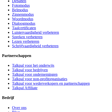
Debatten
Fotomodus
Belmodus
Zinnenmodus
Woordmodus
Dialoogmodus
Taalcertificaten
Luistervaardigheid verbeteren
Spreken verbeteren
Lezen verbeteren
Schrijfvaardigheid verbeteren
Partnerschappen
Talkpal voor het onderwijs
Talkpal voor bedrijven
Talkpal voor ondernemingen
Talkpal voor non-profitorganisaties
Talkpal voor wederverkopers en partnerschappen
Talkpal Affiliate
Bedrijf
Over ons