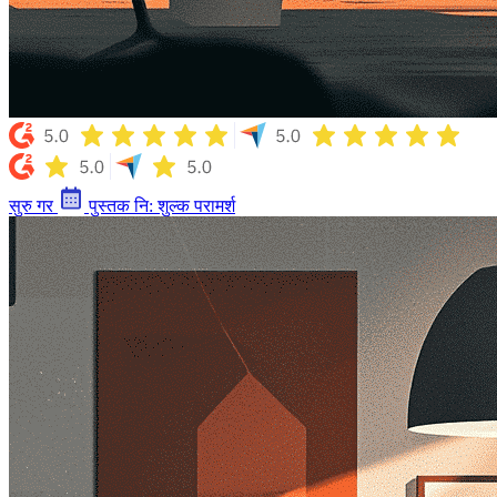
सुरु गर
पुस्तक नि: शुल्क परामर्श