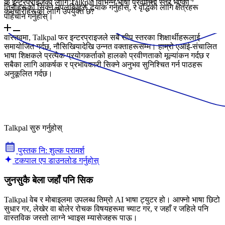
के इन्टरप्राइजका लागि Talkpal विभिन्न भाषा प्रवीणता स्तर भएका
तिनीहरूको सिक्ने उपलब्धिहरू ट्र्याक गर्नुहोस्, र वृद्धिको लागि क्षेत्रहरू
कर्मचारीहरूका लागि उपयुक्त छ?
पहिचान गर्नुहोस्।
वास्तवमा, Talkpal फर इन्टरप्राइजले सबै सीप स्तरका शिक्षार्थीहरूलाई
समायोजित गर्दछ, नौसिखियादेखि उन्नत वक्ताहरूसम्म। हाम्रो एआई-संचालित
भाषा शिक्षकले प्रत्येक प्रयोगकर्ताको हालको प्रवीणताको मूल्यांकन गर्दछ र
सबैका लागि आकर्षक र प्रभावकारी सिक्ने अनुभव सुनिश्चित गर्न पाठहरू
अनुकूलित गर्दछ।
Talkpal सुरु गर्नुहोस्
पुस्तक नि: शुल्क परामर्श
टकपाल एप डाउनलोड गर्नुहोस्
जुनसुकै बेला जहाँ पनि सिक
Talkpal वेब र मोबाइलमा उपलब्ध तिम्रो AI भाषा ट्युटर हो। आफ्नो भाषा छिटो
सुधार गर, लेखेर वा बोलेर रोचक विषयहरूमा च्याट गर, र जहाँ र जहिले पनि
वास्तविक जस्तो लाग्ने भ्वाइस म्यासेजहरू पाऊ।