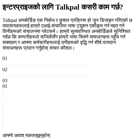
इन्टरप्राइजको लागि Talkpal कसरी काम गर्छ?
Talkpal अनबोर्डिङ एक निर्बाध र कुशल प्रक्रिया हो जुन डिजाइन गरिएको छ
व्यवसायहरूलाई हाम्रो एआई-संचालित भाषा ट्यूशन एकीकृत गर्न मद्दत गर्न
तिनीहरूको संचालनमा प्लेटफर्म। हाम्रो सुव्यवस्थित अनबोर्डिङले सुनिश्चित
गर्दछ कि कम्पनीहरूले सजिलैसँग हाम्रो भाषा सिक्ने समाधानहरू पहुँच गर्न
सक्दछन् र आफ्ना कर्मचारीहरूलाई उनीहरूको वृद्धि गर्न शीर्ष-पायदान
संसाधनहरू प्रदान गर्नुहोस् संचार कौशल।
01
02
03
01
आफ्नो आवश् यकताबुझ्नुहोस्