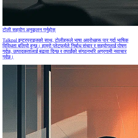
टोली सहयोग अनुकूलन गर्नुहोस्
Talkpal इन्टरप्राइजको साथ, टोलीहरूले भाषा अवरोधहरू पार गर्दा भाषिक
विविधता बलियो हुन्छ। हाम्रो प्लेटफर्मले निर्बाध संचार र सहयोगलाई पोषण
गर्दछ, उत्पादकतालाई बढावा दिन्छ र तपाईंको संगठनभरि अग्रगामी नवाचार
गर्दछ।