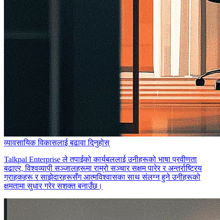
व्यावसायिक विकासलाई बढावा दिनुहोस्
Talkpal Enterprise ले तपाईको कार्यबललाई उनीहरूको भाषा प्रवीणता
बढाएर, विश्वव्यापी सञ्जालहरूमा राम्रो सञ्चार सक्षम पारेर र अन्तर्राष्ट्रिय
ग्राहकहरू र साझेदारहरूसँग आत्मविश्वासका साथ संलग्न हुने उनीहरूको
क्षमतामा सुधार गरेर सशक्त बनाउँछ।