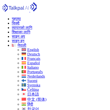
गृहपृष्ठ
सिक्दै
व्यापारको लागि
शिक्षाका लागि
साइन अप
साइन इन
नेपाली
English
Deutsch
Français
Español
Italiano
Português
Nederlands
Suomi
Svenska
Čeština
日本語
中文 (简体)
हिंदी
한국어