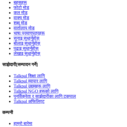
बहसहरू
फोटो मोड
कल मोड
वाक्य मोड
शब्द मोड
वार्तालाप मोड
भाषा प्रमाणपत्रहरू
सुनाइ सुधार्नुहोस्
बोलाइ सुधार्नुहोस्
पढाइ सुधार्नुहोस्
लेखाइ सुधार्नुहोस्
साझेदारी[सम्पादन गर्ने]
Talkpal शिक्षा लागि
Talkpal व्यापार लागि
Talkpal उद्यमहरू लागि
Talkpal NGO हरूको लागि
पुनर्विक्रेता र साझेदारीका लागि टकपाल
Talkpal अफिलिएट
कम्पनी
हाम्रो बारेमा