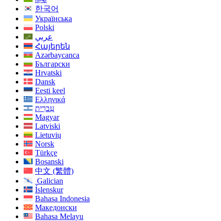
한국어
Українська
Polski
عربي
Հայերեն
Azərbaycanca
Български
Hrvatski
Dansk
Eesti keel
Ελληνικά
עִברִית
Magyar
Latviski
Lietuvių
Norsk
Türkçe
Bosanski
中文 (繁體)
Galician
Íslenskur
Bahasa Indonesia
Македонски
Bahasa Melayu