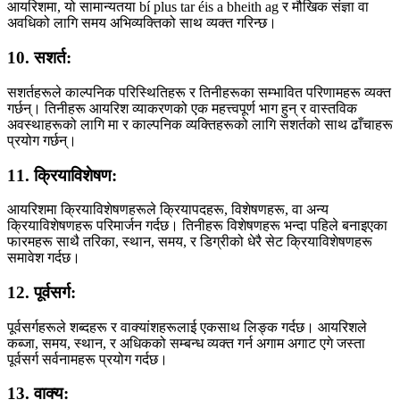
आयरिशमा, यो सामान्यतया bí plus tar éis a bheith ag र मौखिक संज्ञा वा
अवधिको लागि समय अभिव्यक्तिको साथ व्यक्त गरिन्छ।
10. सशर्त:
सशर्तहरूले काल्पनिक परिस्थितिहरू र तिनीहरूका सम्भावित परिणामहरू व्यक्त
गर्छन्। तिनीहरू आयरिश व्याकरणको एक महत्त्वपूर्ण भाग हुन् र वास्तविक
अवस्थाहरूको लागि मा र काल्पनिक व्यक्तिहरूको लागि सशर्तको साथ ढाँचाहरू
प्रयोग गर्छन्।
11. क्रियाविशेषण:
आयरिशमा क्रियाविशेषणहरूले क्रियापदहरू, विशेषणहरू, वा अन्य
क्रियाविशेषणहरू परिमार्जन गर्दछ। तिनीहरू विशेषणहरू भन्दा पहिले बनाइएका
फारमहरू साथै तरिका, स्थान, समय, र डिग्रीको धेरै सेट क्रियाविशेषणहरू
समावेश गर्दछ।
12. पूर्वसर्ग:
पूर्वसर्गहरूले शब्दहरू र वाक्यांशहरूलाई एकसाथ लिङ्क गर्दछ। आयरिशले
कब्जा, समय, स्थान, र अधिकको सम्बन्ध व्यक्त गर्न अगाम अगाट एगे जस्ता
पूर्वसर्ग सर्वनामहरू प्रयोग गर्दछ।
13. वाक्य: