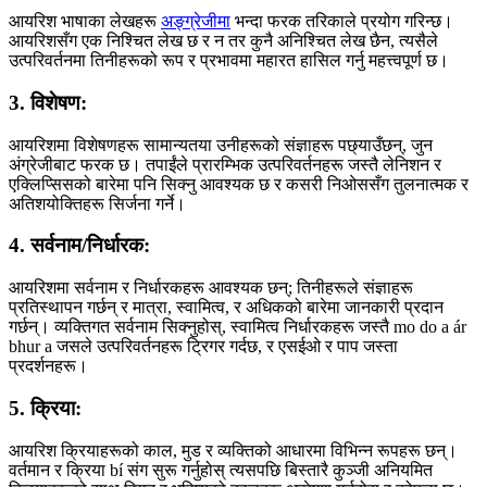
आयरिश भाषाका लेखहरू
अङ्ग्रेजीमा
भन्दा फरक तरिकाले प्रयोग गरिन्छ।
आयरिशसँग एक निश्चित लेख छ र न तर कुनै अनिश्चित लेख छैन, त्यसैले
उत्परिवर्तनमा तिनीहरूको रूप र प्रभावमा महारत हासिल गर्नु महत्त्वपूर्ण छ।
3. विशेषण:
आयरिशमा विशेषणहरू सामान्यतया उनीहरूको संज्ञाहरू पछ्याउँछन्, जुन
अंग्रेजीबाट फरक छ। तपाईंले प्रारम्भिक उत्परिवर्तनहरू जस्तै लेनिशन र
एक्लिप्सिसको बारेमा पनि सिक्नु आवश्यक छ र कसरी निओससँग तुलनात्मक र
अतिशयोक्तिहरू सिर्जना गर्ने।
4. सर्वनाम/निर्धारक:
आयरिशमा सर्वनाम र निर्धारकहरू आवश्यक छन्; तिनीहरूले संज्ञाहरू
प्रतिस्थापन गर्छन् र मात्रा, स्वामित्व, र अधिकको बारेमा जानकारी प्रदान
गर्छन्। व्यक्तिगत सर्वनाम सिक्नुहोस्, स्वामित्व निर्धारकहरू जस्तै mo do a ár
bhur a जसले उत्परिवर्तनहरू ट्रिगर गर्दछ, र एसईओ र पाप जस्ता
प्रदर्शनहरू।
5. क्रिया:
आयरिश क्रियाहरूको काल, मुड र व्यक्तिको आधारमा विभिन्न रूपहरू छन्।
वर्तमान र क्रिया bí संग सुरू गर्नुहोस् त्यसपछि बिस्तारै कुञ्जी अनियमित