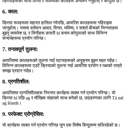
क्रियाहरूको साथ विगत र भविष्यको कालहरू अन्वेषण गर्नुहोस् र कोपुला छ।
6. काल:
क्रिया रूपहरूमा महारत हासिल गरेपछि, आयरिश कालहरूमा गहिराइमा
जानुहोस्। यसमा वर्तमान आदत, विगत, भविष्य, र सशर्त बीचको भिन्नताहरू
बुझ्नु समावेश छ, र तिनीहरू कसरी bí बनाम कोपुलाको साथ विभिन्न
सन्दर्भहरूमा प्रयोग गरिन्छ।
7. तनावपूर्ण तुलना:
आयरिशमा कालहरूको तुलना गर्दा घटनाहरूको अनुक्रम बुझ्न मद्दत गर्दछ।
विभिन्न कालहरूमा एउटै क्रियाको तुलना गर्दा आयरिश प्रयोग र पक्षको राम्रो
समझ प्रदान गर्दछ।
8. प्रगतिशील:
आयरिशमा प्रगतिशीलहरू निरन्तर कार्यहरू व्यक्त गर्न प्रयोग गरिन्छ। यो
क्रिया bí पछि ag र मौखिक संज्ञाको साथ बनेको छ, उदाहरणका लागि Tá mé
ag léamh।
9. परफेक्ट प्रोग्रेसिव:
यो कार्यहरू व्यक्त गर्न प्रयोग गरिन्छ जुन एक विशेष बिन्दुसम्म चलिरहेको छ।