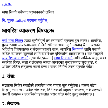
सुरु गर
भाषा सिक्ने सबैभन्दा प्रभावकारी तरिका
नि: शुल्क Talkpal प्रयास गर्नुहोस्
आयरिश व्याकरण विषयहरू
नयाँ भाषा सिक्नु
एउटा चुनौतीपूर्ण तर इनामदायी प्रयास हुन सक्छ। आयरिश,
मुख्य रूपमा आयरल्याण्डमा बोलिने सेल्टिक भाषा, कुनै अपवाद छैन। यसको
अद्वितीय विशेषताहरू र संरचनाहरूको साथ, आयरिश
सिक्नको
लागि यसको
जटिल व्याकरण बुझ्नको लागि व्यवस्थित दृष्टिकोण आवश्यक छ। यस गाइडले
आयरिश व्याकरणको
मुख्य क्षेत्रहरूलाई
भाषा सिक्नको
लागि तार्किक अनुक्रममा
रूपरेखा दिन्छ, संज्ञा र लेखहरू जस्ता आधारभूत कुराहरूबाट सुरु हुन्छ, र
अधिक जटिल क्षेत्रहरू जस्तै टेन्स र वाक्य निर्माण जस्ता प्रगति गर्दछ।
1. संज्ञा:
संज्ञाहरू सिकेर तपाईंको आयरिश भाषा यात्रा सुरु गर्नुहोस्। यसमा संज्ञा
लिङ्ग, सामान्य र उचित संज्ञाहरू, तिनीहरूको बहुवचन रूपहरू, र केसहरूले
कसरी रूपहरू र उत्परिवर्तनहरूलाई असर गर्दछ भनेर बुझ्नु समावेश छ।
२. लेखहरू: