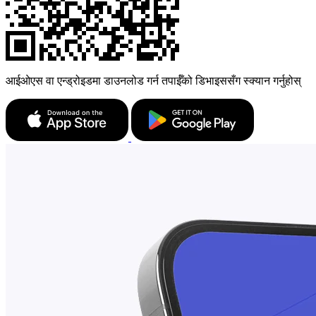
आईओएस वा एन्ड्रोइडमा डाउनलोड गर्न तपाईँको डिभाइससँग स्क्यान गर्नुहोस्