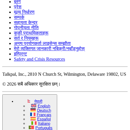
ब्लग
प्रेस
मूल्य निर्धारण
सम्पर्क
सहायता केन्द्र
गोपनीयता नीति
कुकी प्राथमिकताहरू
सर्त र नियमहरू
अन्त्य प्रयोगकर्ता लाइसेन्स सम्झौता
मेरो व्यक्तिगत जानकारी नबिक्री/नबाँड्नुहोस्
इम्प्रिन्ट
Safety and Crisis Resources
Talkpal, Inc., 2810 N Church St, Wilmington, Delaware 19802, US
© 2026 सबै अधिकार सुरक्षित छन्।
नेपाली
English
Deutsch
Français
Español
Italiano
Português