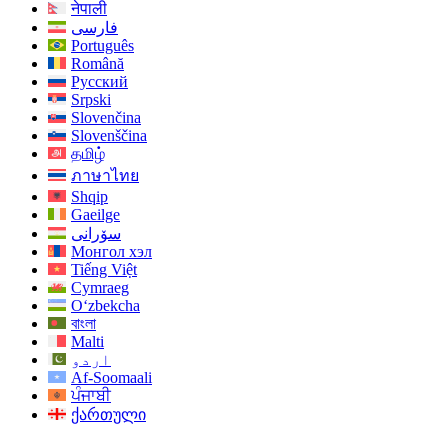
नेपाली
فارسی
Português
Română
Русский
Srpski
Slovenčina
Slovenščina
தமிழ்
ภาษาไทย
Shqip
Gaeilge
سۆرانی
Монгол хэл
Tiếng Việt
Cymraeg
O‘zbekcha
বাংলা
Malti
اردو
Af-Soomaali
ਪੰਜਾਬੀ
ქართული