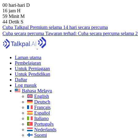
00
hari-hari
D
16
jam
H
59
Minit
M
43
Detik
S
Cuba Talkpal Premium selama 14 hari secara percuma
Cuba secara percuma
Tawaran terhad:
Cuba secara percuma selama 
Laman utama
Pembelajaran
Untuk Perniagaan
Untuk Pendidikan
Daftar
Log masuk
Bahasa Melayu
English
Deutsch
Français
Español
Italiano
Português
Nederlands
Suomi