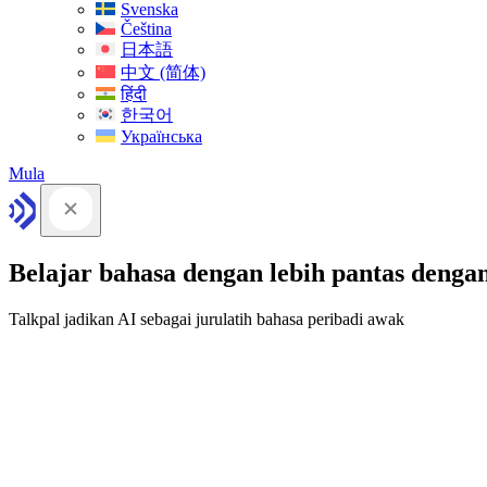
Svenska
Čeština
日本語
中文 (简体)
हिंदी
한국어
Українська
Mula
Belajar bahasa dengan lebih pantas denga
Talkpal jadikan AI sebagai jurulatih bahasa peribadi awak