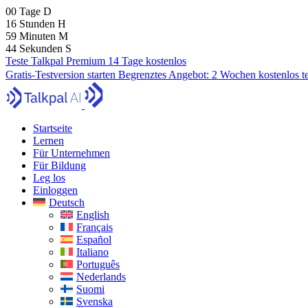
00
Tage
D
16
Stunden
H
59
Minuten
M
43
Sekunden
S
Teste Talkpal Premium 14 Tage kostenlos
Gratis-Testversion starten
Begrenztes Angebot:
2 Wochen kostenlos t
Startseite
Lernen
Für Unternehmen
Für Bildung
Leg los
Einloggen
Deutsch
English
Français
Español
Italiano
Português
Nederlands
Suomi
Svenska