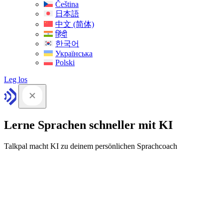
Čeština
日本語
中文 (简体)
हिंदी
한국어
Українська
Polski
Leg los
Lerne Sprachen schneller mit KI
Talkpal macht KI zu deinem persönlichen Sprachcoach