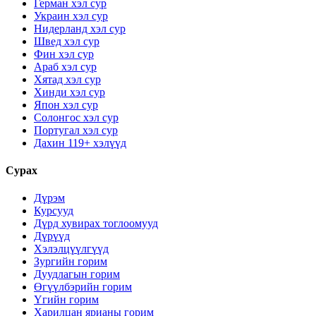
Герман хэл сур
Украин хэл сур
Нидерланд хэл сур
Швед хэл сур
Фин хэл сур
Араб хэл сур
Хятад хэл сур
Хинди хэл сур
Япон хэл сур
Солонгос хэл сур
Португал хэл сур
Дахин 119+ хэлүүд
Сурах
Дүрэм
Курсууд
Дүрд хувирах тоглоомууд
Дүрүүд
Хэлэлцүүлгүүд
Зургийн горим
Дуудлагын горим
Өгүүлбэрийн горим
Үгийн горим
Харилцан ярианы горим