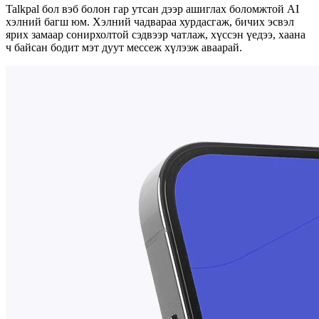
Talkpal бол вэб болон гар утсан дээр ашиглах боломжтой AI
хэлний багш юм. Хэлний чадвараа хурдасгаж, бичих эсвэл
ярих замаар сонирхолтой сэдвээр чатлаж, хүссэн үедээ, хаана
ч байсан бодит мэт дуут мессеж хүлээж аваарай.