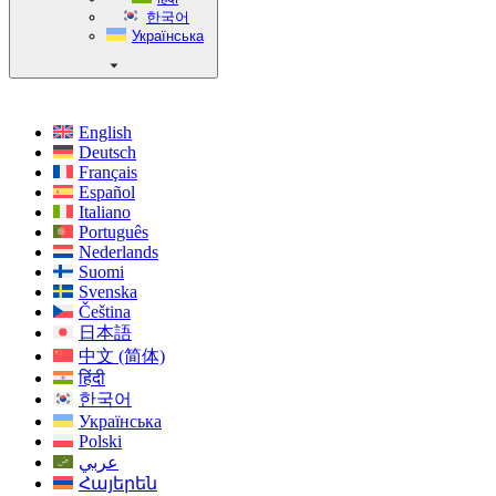
한국어
Українська
English
Deutsch
Français
Español
Italiano
Português
Nederlands
Suomi
Svenska
Čeština
日本語
中文 (简体)
हिंदी
한국어
Українська
Polski
عربي
Հայերեն