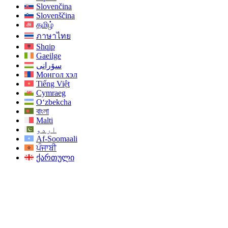
Slovenčina
Slovenščina
தமிழ்
ภาษาไทย
Shqip
Gaeilge
سۆرانی
Монгол хэл
Tiếng Việt
Cymraeg
O‘zbekcha
বাংলা
Malti
اردو
Af-Soomaali
ਪੰਜਾਬੀ
ქართული