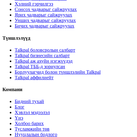
Хэлний гэрчилгээ
Сонсох чадварыг сайжруулах
Ярих чадварыг сайжруулах
Унших чадварыг сайжруулах
Бичих чадварыг сайжруулах
Түншлэлүүд
Talkpal боловсролын салбарт
Talkpal бизнесийн салбарт
Talkpal аж ахуйн нэгжүүдэд
Talkpal ТББ-д зориулсан
Борлуулагчид болон түншлэлийн Talkpal
Talkpal аффилиейт
Компани
Бидний тухай
Блог
Хэвлэл мэдээлэл
Үнэ
Холбоо барих
Тусламжийн төв
Нууцлалын бодлого