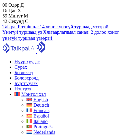
00
Өдөр
Д
16
Цаг
Х
59
Минут
М
41
Секунд
С
Talkpal Premium-г 14 хоног үнэгүй туршаад үзээрэй
Үнэгүй туршаад үз
Хязгаарлагдмал санал:
2 долоо хоног
үнэгүй туршаад үзээрэй
Нүүр хуудас
Сурах
Бизнесэд
Боловсролд
Бүртгүүлэх
Нэвтрэх
Монгол хэл
English
Deutsch
Français
Español
Italiano
Português
Nederlands