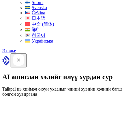
Suomi
Svenska
Čeština
日本語
中文 (简体)
हिंदी
한국어
Українська
Эхэлье
AI ашиглан хэлийг илүү хурдан сур
Talkpal нь хиймэл оюун ухааныг чиний хувийн хэлний багш
болгон хувиргана