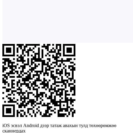
iOS эсвэл Android дээр татаж авахын тулд төхөөрөмжөө
сканнердах