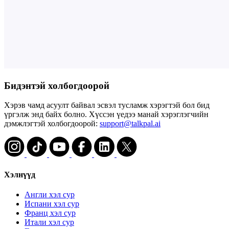
Бидэнтэй холбогдоорой
Хэрэв чамд асуулт байвал эсвэл тусламж хэрэгтэй бол бид
үргэлж энд байх болно. Хүссэн үедээ манай хэрэглэгчийн
дэмжлэгтэй холбогдоорой:
support@talkpal.ai
Хэлнүүд
Англи хэл сур
Испани хэл сур
Франц хэл сур
Итали хэл сур