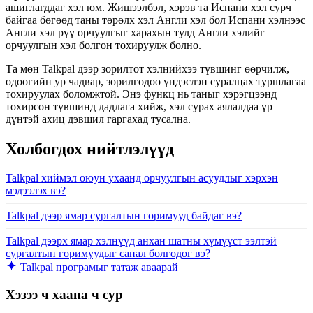
ашиглагддаг хэл юм. Жишээлбэл, хэрэв та Испани хэл сурч
байгаа бөгөөд таны төрөлх хэл Англи хэл бол Испани хэлнээс
Англи хэл рүү орчуулгыг харахын тулд Англи хэлийг
орчуулгын хэл болгон тохируулж болно.
Та мөн Talkpal дээр зорилтот хэлнийхээ түвшинг өөрчилж,
одоогийн ур чадвар, зорилгодоо үндэслэн суралцах туршлагаа
тохируулах боломжтой. Энэ функц нь таныг хэрэгцээнд
тохирсон түвшинд дадлага хийж, хэл сурах аялалдаа үр
дүнтэй ахиц дэвшил гаргахад тусална.
Холбогдох нийтлэлүүд
Talkpal хиймэл оюун ухаанд орчуулгын асуудлыг хэрхэн
мэдээлэх вэ?
Talkpal дээр ямар сургалтын горимууд байдаг вэ?
Talkpal дээрх ямар хэлнүүд анхан шатны хүмүүст ээлтэй
сургалтын горимуудыг санал болгодог вэ?
Talkpal програмыг татаж аваарай
Хэзээ ч хаана ч сур