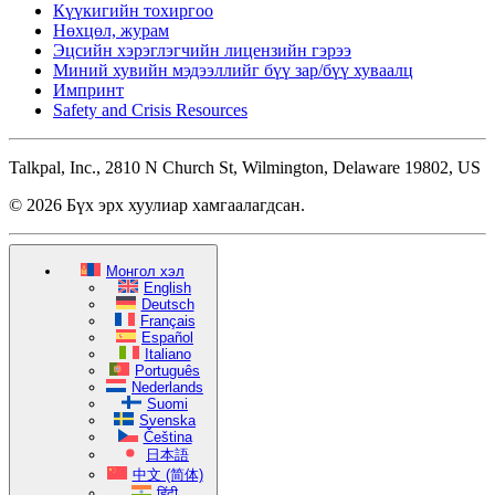
Күүкигийн тохиргоо
Нөхцөл, журам
Эцсийн хэрэглэгчийн лицензийн гэрээ
Миний хувийн мэдээллийг бүү зар/бүү хуваалц
Импринт
Safety and Crisis Resources
Talkpal, Inc., 2810 N Church St, Wilmington, Delaware 19802, US
© 2026 Бүх эрх хуулиар хамгаалагдсан.
Монгол хэл
English
Deutsch
Français
Español
Italiano
Português
Nederlands
Suomi
Svenska
Čeština
日本語
中文 (简体)
हिंदी