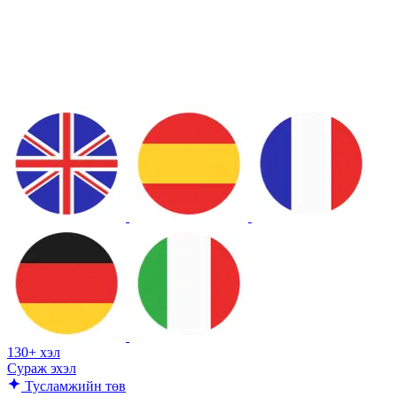
130+ хэл
Сураж эхэл
Тусламжийн төв