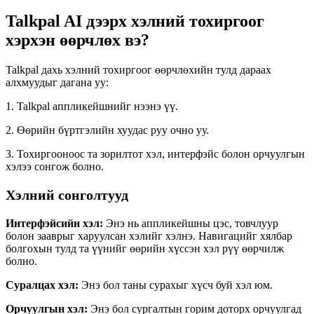
Talkpal AI дээрх хэлний тохиргоог
хэрхэн өөрчлөх вэ?
Talkpal дахь хэлний тохиргоог өөрчлөхийн тулд дараах
алхмуудыг дагана уу:
1. Talkpal аппликейшнийг нээнэ үү.
2. Өөрийн бүртгэлийн хуудас руу очно уу.
3. Тохиргооноос та зорилтот хэл, интерфэйс болон орчуулгын
хэлээ сонгож болно.
Хэлний сонголтууд
Интерфэйсийн хэл:
Энэ нь аппликейшны цэс, товчлуур
болон зааврыг харуулсан хэлийг хэлнэ. Навигацийг хялбар
болгохын тулд та үүнийг өөрийн хүссэн хэл рүү өөрчилж
болно.
Суралцах хэл:
Энэ бол таны сурахыг хүсч буй хэл юм.
Орчуулгын хэл:
Энэ бол сургалтын горим доторх орчуулгад