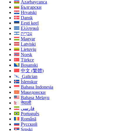
Azərbaycanca
Български
Hrvatski
Dansk
Eesti keel
Ελληνικά
עִברִית
Magyar
Latviski
Lietuvių
Norsk
Türkçe
Bosanski
中文 (繁體)
Galician
Íslenskur
Bahasa Indonesia
Македонски
Bahasa Melayu
नेपाली
فارسی
Português
Română
Русский
Srpski