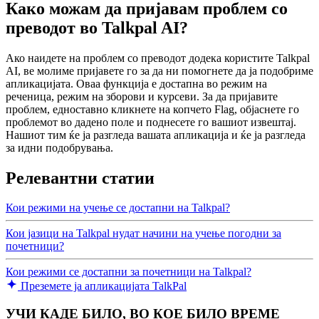
Како можам да пријавам проблем со
преводот во Talkpal AI?
Ако наидете на проблем со преводот додека користите Talkpal
AI, ве молиме пријавете го за да ни помогнете да ја подобриме
апликацијата. Оваа функција е достапна во режим на
реченица, режим на зборови и курсеви. За да пријавите
проблем, едноставно кликнете на копчето Flag, објаснете го
проблемот во дадено поле и поднесете го вашиот извештај.
Нашиот тим ќе ја разгледа вашата апликација и ќе ја разгледа
за идни подобрувања.
Релевантни статии
Кои режими на учење се достапни на Talkpal?
Кои јазици на Talkpal нудат начини на учење погодни за
почетници?
Кои режими се достапни за почетници на Talkpal?
Преземете ја апликацијата TalkPal
УЧИ КАДЕ БИЛО, ВО КОЕ БИЛО ВРЕМЕ