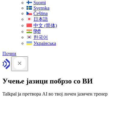
Suomi
Svenska
Čeština
日本語
中文 (简体)
हिंदी
한국어
Українська
Почни
Учење јазици побрзо со ВИ
Talkpal ја претвора AI во твој личен јазичен тренер