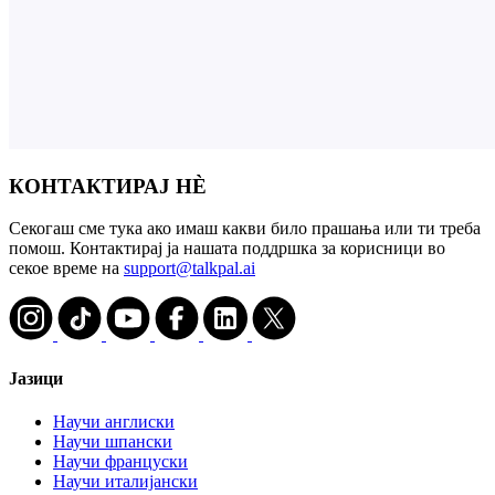
КОНТАКТИРАЈ НÈ
Секогаш сме тука ако имаш какви било прашања или ти треба
помош. Контактирај ја нашата поддршка за корисници во
секое време на
support@talkpal.ai
Јазици
Научи англиски
Научи шпански
Научи француски
Научи италијански