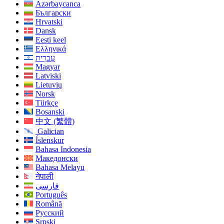
Azərbaycanca
Български
Hrvatski
Dansk
Eesti keel
Ελληνικά
עִברִית
Magyar
Latviski
Lietuvių
Norsk
Türkçe
Bosanski
中文 (繁體)
Galician
Íslenskur
Bahasa Indonesia
Македонски
Bahasa Melayu
नेपाली
فارسی
Português
Română
Русский
Srpski