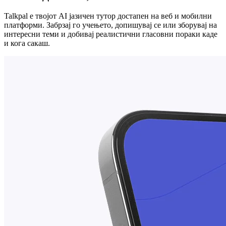
Talkpal е твојот AI јазичен тутор достапен на веб и мобилни
платформи. Забрзај го учењето, допишувај се или зборувај на
интересни теми и добивај реалистични гласовни пораки каде
и кога сакаш.