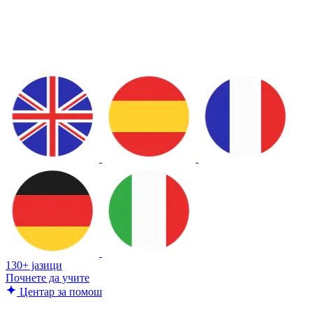
130+ јазици
Почнете да учите
Центар за помош