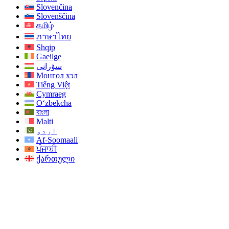
Slovenčina
Slovenščina
தமிழ்
ภาษาไทย
Shqip
Gaeilge
سۆرانی
Монгол хэл
Tiếng Việt
Cymraeg
O‘zbekcha
বাংলা
Malti
اردو
Af-Soomaali
ਪੰਜਾਬੀ
ქართული