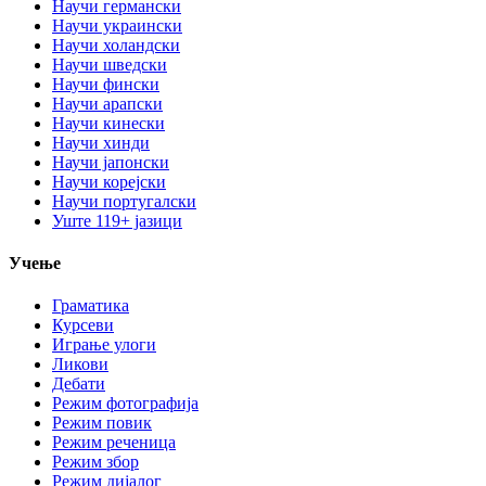
Научи германски
Научи украински
Научи холандски
Научи шведски
Научи фински
Научи арапски
Научи кинески
Научи хинди
Научи јапонски
Научи корејски
Научи португалски
Уште 119+ јазици
Учење
Граматика
Курсеви
Играње улоги
Ликови
Дебати
Режим фотографија
Режим повик
Режим реченица
Режим збор
Режим дијалог