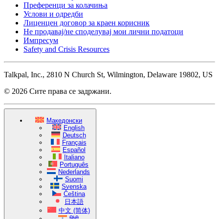
Преференци за колачиња
Услови и одредби
Лиценцен договор за краен корисник
Не продавај/не споделувај мои лични податоци
Импресум
Safety and Crisis Resources
Talkpal, Inc., 2810 N Church St, Wilmington, Delaware 19802, US
© 2026 Сите права се задржани.
Македонски
English
Deutsch
Français
Español
Italiano
Português
Nederlands
Suomi
Svenska
Čeština
日本語
中文 (简体)
हिंदी