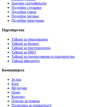
Јазични сертификати
Подобри слушање
Подобри говор
Подобри читање
Подобри пишување
Партнерства
Talkpal за образование
Talkpal за бизнис
Talkpal за претпријатија
Talkpal за НВО
Talkpal за препродавачи и партнерства
Talkpal афилијате
Компанијата
За нас
Блог
Медиуми
Цени
Контакт
Центар за помош
Политика за приватност