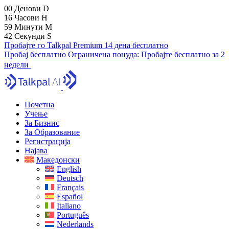
00
Денови
D
16
Часови
H
59
Минути
M
41
Секунди
S
Пробајте го Talkpal Premium 14 дена бесплатно
Пробај бесплатно
Ограничена понуда:
Пробајте бесплатно за 2
недели
Почетна
Учење
За Бизнис
За Образование
Регистрација
Најава
Македонски
English
Deutsch
Français
Español
Italiano
Português
Nederlands