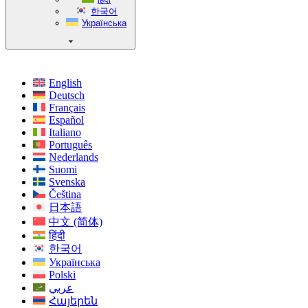
한국어
Українська
English
Deutsch
Français
Español
Italiano
Português
Nederlands
Suomi
Svenska
Čeština
日本語
中文 (简体)
हिंदी
한국어
Українська
Polski
عربي
Հայերեն