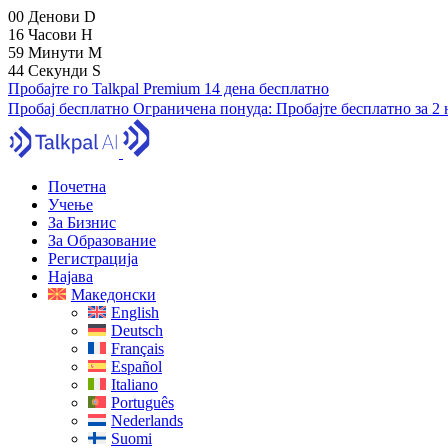
00
Денови
D
16
Часови
H
59
Минути
M
43
Секунди
S
Пробајте го Talkpal Premium 14 дена бесплатно
Пробај бесплатно
Ограничена понуда:
Пробајте бесплатно за 2
Почетна
Учење
За Бизнис
За Образование
Регистрација
Најава
Македонски
English
Deutsch
Français
Español
Italiano
Português
Nederlands
Suomi