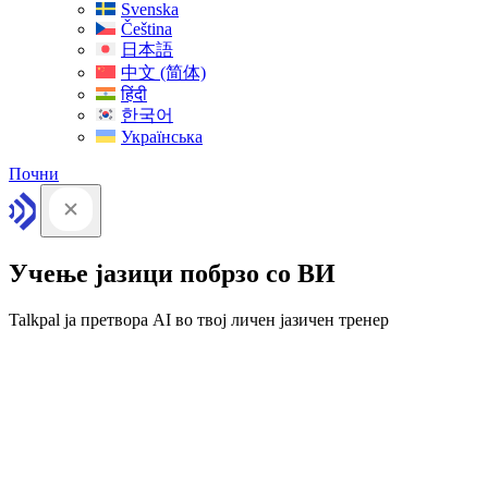
Svenska
Čeština
日本語
中文 (简体)
हिंदी
한국어
Українська
Почни
Учење јазици побрзо со ВИ
Talkpal ја претвора AI во твој личен јазичен тренер