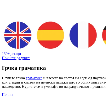
130+ јазици
Почнете да учите
Грчка граматика
Научете грчка
граматика
и влезете во светот на еден од најстар
конјугации и систем на именски падежи што го обликуваат зна
наследство. Нурнете се и уживајте во наградувачкиот предизви
Почни