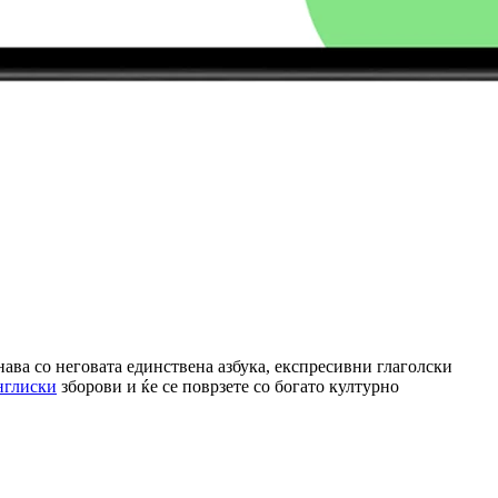
знава со неговата единствена азбука, експресивни глаголски
нглиски
зборови и ќе се поврзете со богато културно