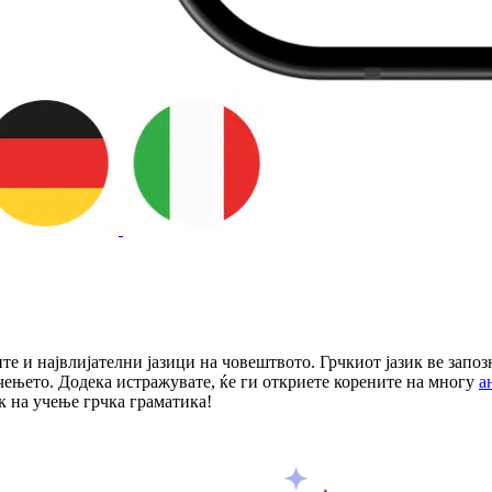
ите и највлијателни јазици на човештвото. Грчкиот јазик ве запо
чењето. Додека истражувате, ќе ги откриете корените на многу
а
к на учење грчка граматика!