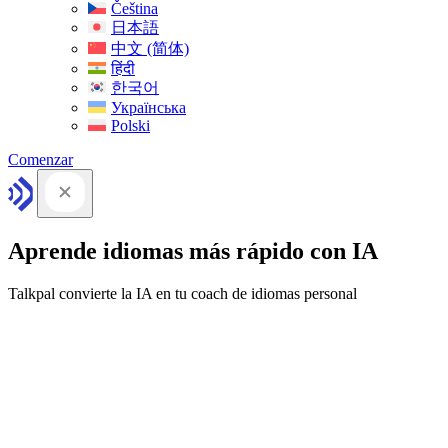
Čeština
日本語
中文 (简体)
हिंदी
한국어
Українська
Polski
Comenzar
Aprende idiomas más rápido con IA
Talkpal convierte la IA en tu coach de idiomas personal