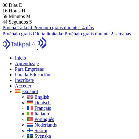
00
Días
D
16
Horas
H
59
Minutos
M
43
Segundos
S
Prueba Talkpal Premium gratis durante 14 días
Pruébalo gratis
Oferta limitada:
Pruébalo gratis durante 2 semanas
Inicio
Aprendizaje
Para Empresas
Para la Educación
Inscríbete
Acceder
Español
English
Deutsch
Français
Italiano
Português
Nederlands
Suomi
Svenska