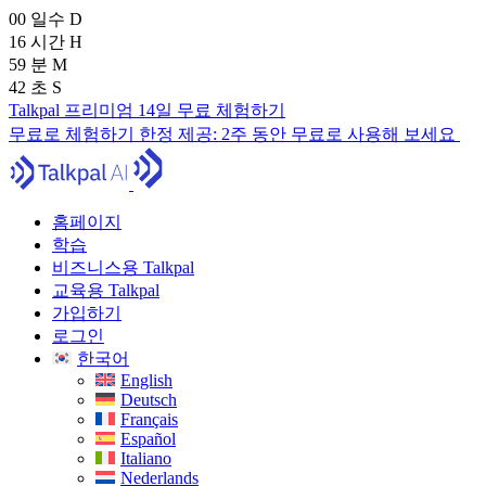
00
일수
D
16
시간
H
59
분
M
41
초
S
Talkpal 프리미엄 14일 무료 체험하기
무료로 체험하기
한정 제공:
2주 동안 무료로 사용해 보세요
홈페이지
학습
비즈니스용 Talkpal
교육용 Talkpal
가입하기
로그인
한국어
English
Deutsch
Français
Español
Italiano
Nederlands