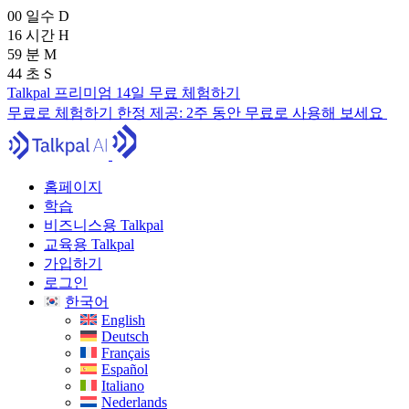
00
일수
D
16
시간
H
59
분
M
43
초
S
Talkpal 프리미엄 14일 무료 체험하기
무료로 체험하기
한정 제공:
2주 동안 무료로 사용해 보세요
홈페이지
학습
비즈니스용 Talkpal
교육용 Talkpal
가입하기
로그인
한국어
English
Deutsch
Français
Español
Italiano
Nederlands