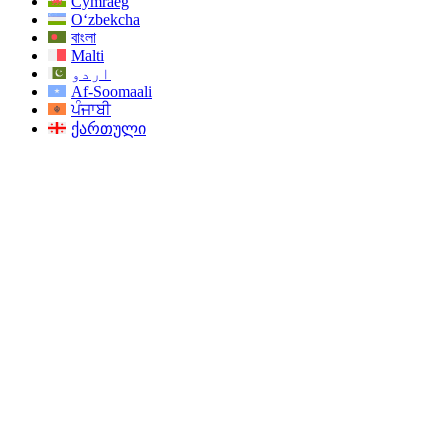
Cymraeg
O‘zbekcha
বাংলা
Malti
اردو
Af-Soomaali
ਪੰਜਾਬੀ
ქართული