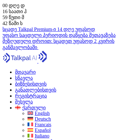
00
დღე
დ
16
საათი
ჰ
59
წუთი
მ
42
წამი
ს
სცადე Talkpal Premium-ი 14 დღე უფასოდ
უფასო საცდელი პერიოდის დაწყება
შეთავაზება
შეზღუდული დროით:
სცადეთ უფასოდ 2 კვირის
განმავლობაში
მთავარი
სწავლა
ბიზნესისთვის
განათლებისთვის
რეგისტრაცია
შესვლა
ქართული
English
Deutsch
Français
Español
Italiano