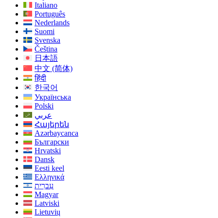
Italiano
Português
Nederlands
Suomi
Svenska
Čeština
日本語
中文 (简体)
हिंदी
한국어
Українська
Polski
عربي
Հայերեն
Azərbaycanca
Български
Hrvatski
Dansk
Eesti keel
Ελληνικά
עִברִית
Magyar
Latviski
Lietuvių