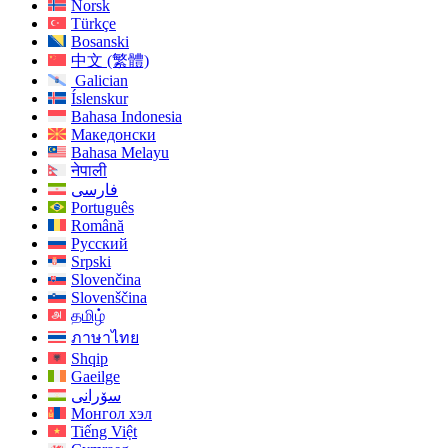
Norsk
Türkçe
Bosanski
中文 (繁體)
Galician
Íslenskur
Bahasa Indonesia
Македонски
Bahasa Melayu
नेपाली
فارسی
Português
Română
Русский
Srpski
Slovenčina
Slovenščina
தமிழ்
ภาษาไทย
Shqip
Gaeilge
سۆرانی
Монгол хэл
Tiếng Việt