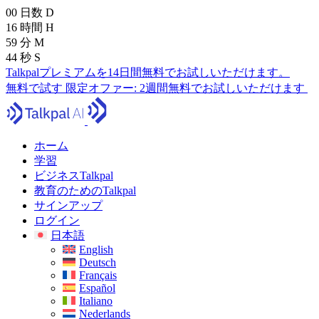
00
日数
D
16
時間
H
59
分
M
43
秒
S
Talkpalプレミアムを14日間無料でお試しいただけます。
無料で試す
限定オファー:
2週間無料でお試しいただけます
ホーム
学習
ビジネスTalkpal
教育のためのTalkpal
サインアップ
ログイン
日本語
English
Deutsch
Français
Español
Italiano
Nederlands