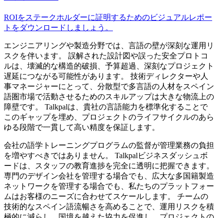
ROIをステークホルダーに証明するためのビジュアルレポー
トをダウンロードしましょう。
エンジニアリングや製造分野では、言語の壁が深刻な運用リ
スクを伴います。 誤解された設計図や誤った安全プロトコ
ルは、壊滅的な構造的破損、予算超過、深刻なプロジェクト
遅延につながる可能性があります。 技術ディレクターや人
事マネージャーにとって、分散型で多言語の人材をスペイン
語圏市場で活動させるためのスキルアップは大きな物流上の
障壁です。 Talkpalは、貴社の言語能力を標準化することで
このギャップを埋め、プロジェクトのライフサイクルのあら
ゆる段階で一貫して高い精度を保証します。
会社の語学トレーニングプログラムの監督が管理業務の負担
を増やすべきではありません。 Talkpalビジネスダッシュボ
ードは、スタッフの教育進捗を完全に透明に把握できます。
専門のデザイン会社を管理する場合でも、広大な多国籍製造
ネットワークを管理する場合でも、私たちのプラットフォー
ムはお客様のニーズに合わせてスケールします。 チームの
技術的なスペイン語流暢さを高めることで、運用リスクを積
極的に減らし、国境を越えた協力を促進し、プロジェクトの