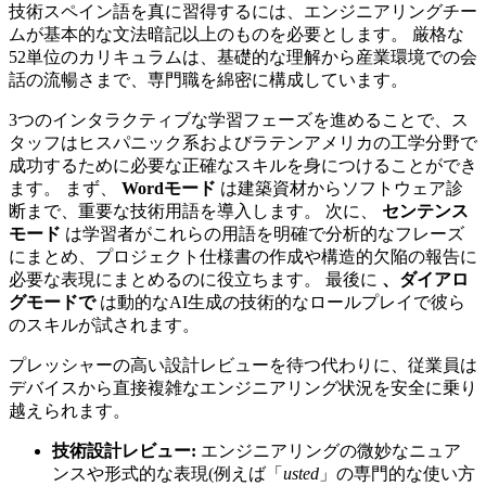
技術スペイン語を真に習得するには、エンジニアリングチー
ムが基本的な文法暗記以上のものを必要とします。 厳格な
52単位のカリキュラムは、基礎的な理解から産業環境での会
話の流暢さまで、専門職を綿密に構成しています。
3つのインタラクティブな学習フェーズを進めることで、ス
タッフはヒスパニック系およびラテンアメリカの工学分野で
成功するために必要な正確なスキルを身につけることができ
ます。 まず、
Wordモード
は建築資材からソフトウェア診
断まで、重要な技術用語を導入します。 次に、
センテンス
モード
は学習者がこれらの用語を明確で分析的なフレーズ
にまとめ、プロジェクト仕様書の作成や構造的欠陥の報告に
必要な表現にまとめるのに役立ちます。 最後に
、ダイアロ
グモードで
は動的なAI生成の技術的なロールプレイで彼ら
のスキルが試されます。
プレッシャーの高い設計レビューを待つ代わりに、従業員は
デバイスから直接複雑なエンジニアリング状況を安全に乗り
越えられます。
技術設計レビュー:
エンジニアリングの微妙なニュア
ンスや形式的な表現(例えば「
usted
」の専門的な使い方