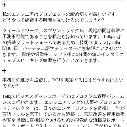
私のエンジニアはプロジェクトの締め切りが厳しいです。
どうやって練習する時間を見つけるのでしょうか?
フィールドワーク、スプリントサイクル、現地訪問は非常に
予測不可能であることを私たちは知っています。 Talkpalは
AI搭載プラットフォームであるため、技術スタッフは24時
間365日、バーチャル語学チューターに無制限にアクセスで
きます。 現場や通勤中、シフト後に5分間の短いインタラク
ティブスピーキング練習を行うことができます。
事務所の進捗を追跡し、ROIを測定するにはどうすればよい
ですか?
Talkpalビジネスダッシュボードではプログラム管理がシーム
レスに行われます。 エンジニアリングの人事やプロジェク
トディレクターは、日々のエンゲージメントを監視し、誰が
言語ドリルを完了しているかを追跡し、言語改善を運用効率
や安全指標に直接結びつけるための視覚的な流暢度レポート
をエクスポートできます。 さらに、エンジニアが10人でも