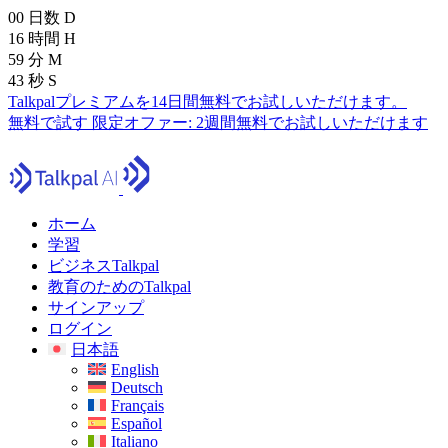
00
日数
D
16
時間
H
59
分
M
41
秒
S
Talkpalプレミアムを14日間無料でお試しいただけます。
無料で試す
限定オファー:
2週間無料でお試しいただけます
ホーム
学習
ビジネスTalkpal
教育のためのTalkpal
サインアップ
ログイン
日本語
English
Deutsch
Français
Español
Italiano