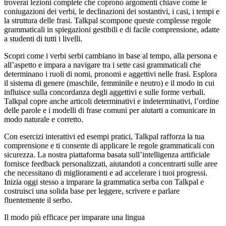
troverai lezioni complete che coprono argomenti chiave come le
coniugazioni dei verbi, le declinazioni dei sostantivi, i casi, i tempi e
la struttura delle frasi. Talkpal scompone queste complesse regole
grammaticali in spiegazioni gestibili e di facile comprensione, adatte
a studenti di tutti i livelli.
Scopri come i verbi serbi cambiano in base al tempo, alla persona e
all’aspetto e impara a navigare tra i sette casi grammaticali che
determinano i ruoli di nomi, pronomi e aggettivi nelle frasi. Esplora
il sistema di genere (maschile, femminile e neutro) e il modo in cui
influisce sulla concordanza degli aggettivi e sulle forme verbali.
Talkpal copre anche articoli determinativi e indeterminativi, l’ordine
delle parole e i modelli di frase comuni per aiutarti a comunicare in
modo naturale e corretto.
Con esercizi interattivi ed esempi pratici, Talkpal rafforza la tua
comprensione e ti consente di applicare le regole grammaticali con
sicurezza. La nostra piattaforma basata sull’intelligenza artificiale
fornisce feedback personalizzati, aiutandoti a concentrarti sulle aree
che necessitano di miglioramenti e ad accelerare i tuoi progressi.
Inizia oggi stesso a imparare la grammatica serba con Talkpal e
costruisci una solida base per leggere, scrivere e parlare
fluentemente il serbo.
Il modo più efficace per imparare una lingua