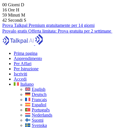
00
Giorni
D
16
Ore
H
59
Minuti
M
40
Secondi
S
Prova Talkpal Premium gratuitamente per 14 giorni
Provalo gratis
Offerta limitata:
Prova gratuita per 2 settimane
Prima pagina
Apprendimento
Per Affari
Per Istruzione
Iscriviti
Accedi
Italiano
English
Deutsch
Français
Español
Português
Nederlands
Suomi
Svenska