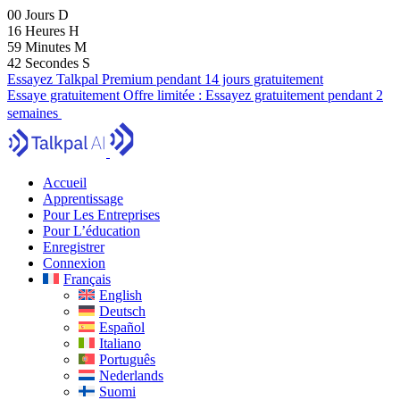
00
Jours
D
16
Heures
H
59
Minutes
M
39
Secondes
S
Essayez Talkpal Premium pendant 14 jours gratuitement
Essaye gratuitement
Offre limitée :
Essayez gratuitement pendant 2
semaines
Accueil
Apprentissage
Pour Les Entreprises
Pour L’éducation
Enregistrer
Connexion
Français
English
Deutsch
Español
Italiano
Português
Nederlands
Suomi