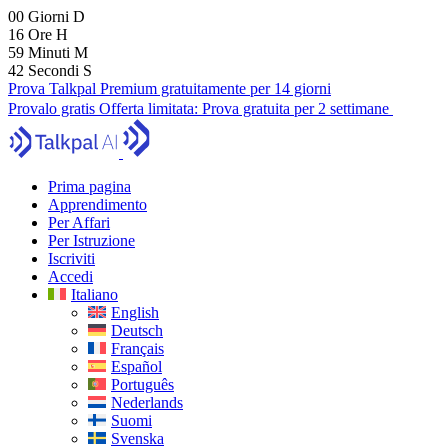
00
Giorni
D
16
Ore
H
59
Minuti
M
40
Secondi
S
Prova Talkpal Premium gratuitamente per 14 giorni
Provalo gratis
Offerta limitata:
Prova gratuita per 2 settimane
Prima pagina
Apprendimento
Per Affari
Per Istruzione
Iscriviti
Accedi
Italiano
English
Deutsch
Français
Español
Português
Nederlands
Suomi
Svenska