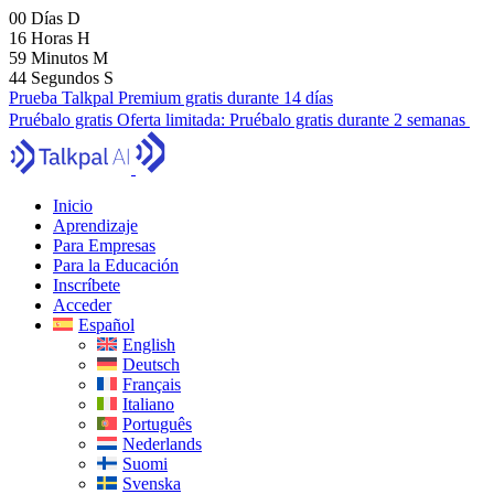
00
Días
D
16
Horas
H
59
Minutos
M
43
Segundos
S
Prueba Talkpal Premium gratis durante 14 días
Pruébalo gratis
Oferta limitada:
Pruébalo gratis durante 2 semanas
Inicio
Aprendizaje
Para Empresas
Para la Educación
Inscríbete
Acceder
Español
English
Deutsch
Français
Italiano
Português
Nederlands
Suomi
Svenska