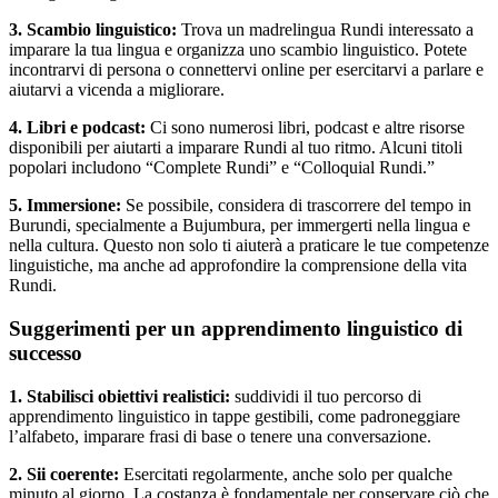
3. Scambio linguistico:
Trova un madrelingua Rundi interessato a
imparare la tua lingua e organizza uno scambio linguistico. Potete
incontrarvi di persona o connettervi online per esercitarvi a parlare e
aiutarvi a vicenda a migliorare.
4. Libri e podcast:
Ci sono numerosi libri, podcast e altre risorse
disponibili per aiutarti a imparare Rundi al tuo ritmo. Alcuni titoli
popolari includono “Complete Rundi” e “Colloquial Rundi.”
5. Immersione:
Se possibile, considera di trascorrere del tempo in
Burundi, specialmente a Bujumbura, per immergerti nella lingua e
nella cultura. Questo non solo ti aiuterà a praticare le tue competenze
linguistiche, ma anche ad approfondire la comprensione della vita
Rundi.
Suggerimenti per un apprendimento linguistico di
successo
1. Stabilisci obiettivi realistici:
suddividi il tuo percorso di
apprendimento linguistico in tappe gestibili, come padroneggiare
l’alfabeto, imparare frasi di base o tenere una conversazione.
2. Sii coerente:
Esercitati regolarmente, anche solo per qualche
minuto al giorno. La costanza è fondamentale per conservare ciò che