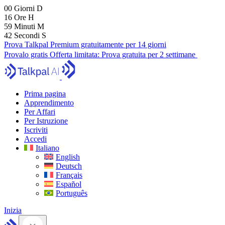
00
Giorni
D
16
Ore
H
59
Minuti
M
41
Secondi
S
Prova Talkpal Premium gratuitamente per 14 giorni
Provalo gratis
Offerta limitata:
Prova gratuita per 2 settimane
Prima pagina
Apprendimento
Per Affari
Per Istruzione
Iscriviti
Accedi
Italiano
English
Deutsch
Français
Español
Português
Inizia