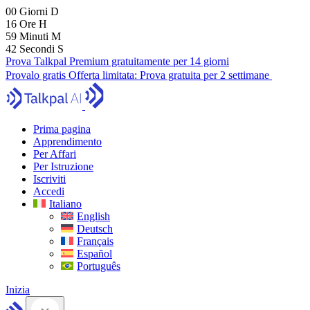
00
Giorni
D
16
Ore
H
59
Minuti
M
41
Secondi
S
Prova Talkpal Premium gratuitamente per 14 giorni
Provalo gratis
Offerta limitata:
Prova gratuita per 2 settimane
Prima pagina
Apprendimento
Per Affari
Per Istruzione
Iscriviti
Accedi
Italiano
English
Deutsch
Français
Español
Português
Inizia