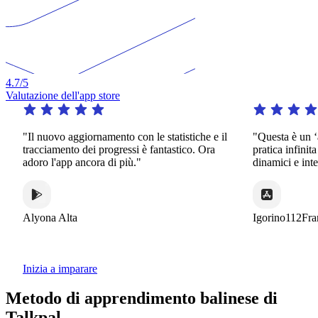
4.7
/5
Valutazione dell'app store
Il nuovo aggiornamento con le statistiche e il
"Questa è un ‘app da
racciamento dei progressi è fantastico. Ora
pratica infinita in u
doro l'app ancora di più."
dinamici e interessan
lyona Alta
Igorino112France
Inizia a imparare
Metodo di apprendimento balinese di
Talkpal