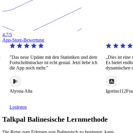
4.7
/5
App-Store-Bewertung
 Update mit den Statistiken und dem
„Dies ist eine wirklich beme
stracker ist echt genial. Jetzt liebe ich
Es bietet endlose Praxis auf e
och mehr."
dynamischen und interessante
ta
Igorino112France
Loslegen
Talkpal Balinesische Lernmethode
Die Reise zum Erlernen von Balinesisch zu beginnen, kann