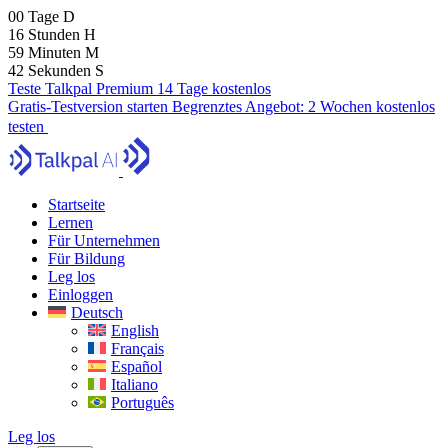
00
Tage
D
16
Stunden
H
59
Minuten
M
41
Sekunden
S
Teste Talkpal Premium 14 Tage kostenlos
Gratis-Testversion starten
Begrenztes Angebot:
2 Wochen kostenlos
testen
Startseite
Lernen
Für Unternehmen
Für Bildung
Leg los
Einloggen
Deutsch
English
Français
Español
Italiano
Português
Leg los