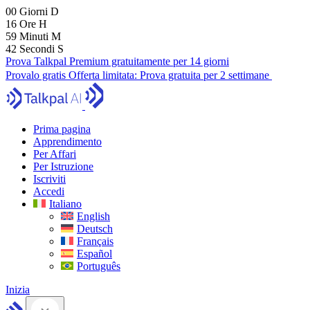
00
Giorni
D
16
Ore
H
59
Minuti
M
41
Secondi
S
Prova Talkpal Premium gratuitamente per 14 giorni
Provalo gratis
Offerta limitata:
Prova gratuita per 2 settimane
Prima pagina
Apprendimento
Per Affari
Per Istruzione
Iscriviti
Accedi
Italiano
English
Deutsch
Français
Español
Português
Inizia