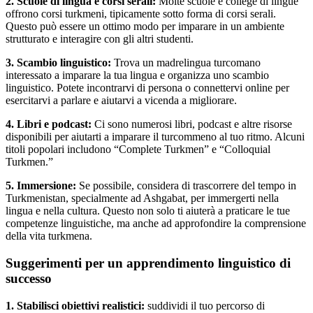
2. Scuole di lingua e corsi serali:
Molte scuole e college di lingue
offrono corsi turkmeni, tipicamente sotto forma di corsi serali.
Questo può essere un ottimo modo per imparare in un ambiente
strutturato e interagire con gli altri studenti.
3. Scambio linguistico:
Trova un madrelingua turcomano
interessato a imparare la tua lingua e organizza uno scambio
linguistico. Potete incontrarvi di persona o connettervi online per
esercitarvi a parlare e aiutarvi a vicenda a migliorare.
4. Libri e podcast:
Ci sono numerosi libri, podcast e altre risorse
disponibili per aiutarti a imparare il turcommeno al tuo ritmo. Alcuni
titoli popolari includono “Complete Turkmen” e “Colloquial
Turkmen.”
5. Immersione:
Se possibile, considera di trascorrere del tempo in
Turkmenistan, specialmente ad Ashgabat, per immergerti nella
lingua e nella cultura. Questo non solo ti aiuterà a praticare le tue
competenze linguistiche, ma anche ad approfondire la comprensione
della vita turkmena.
Suggerimenti per un apprendimento linguistico di
successo
1. Stabilisci obiettivi realistici:
suddividi il tuo percorso di