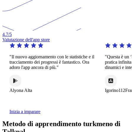
4.7
/5
Valutazione dell'app store
Il nuovo aggiornamento con le statistiche e il
"Questa è un ‘app da
racciamento dei progressi è fantastico. Ora
pratica infinita in u
doro l'app ancora di più."
dinamici e interessan
lyona Alta
Igorino112France
Inizia a imparare
Metodo di apprendimento turkmeno di
Talkpal