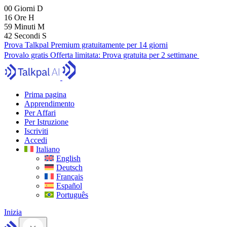
00
Giorni
D
16
Ore
H
59
Minuti
M
41
Secondi
S
Prova Talkpal Premium gratuitamente per 14 giorni
Provalo gratis
Offerta limitata:
Prova gratuita per 2 settimane
Prima pagina
Apprendimento
Per Affari
Per Istruzione
Iscriviti
Accedi
Italiano
English
Deutsch
Français
Español
Português
Inizia