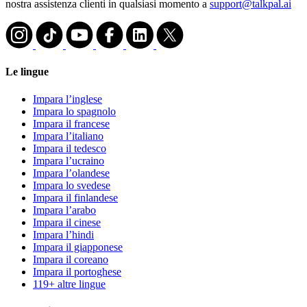
nostra assistenza clienti in qualsiasi momento a
support@talkpal.ai
Le lingue
Impara l’inglese
Impara lo spagnolo
Impara il francese
Impara l’italiano
Impara il tedesco
Impara l’ucraino
Impara l’olandese
Impara lo svedese
Impara il finlandese
Impara l’arabo
Impara il cinese
Impara l’hindi
Impara il giapponese
Impara il coreano
Impara il portoghese
119+ altre lingue