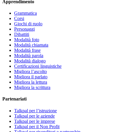
Apprendimento
Grammatica
Corsi
Giochi di ruolo
Personaggi
Dibattiti
Modalità foto
Modalità chiamata
Modalità frase
Modalità parola
Modalità dialogo
Certificazioni linguistiche
Migliora l’ascolto
Migliora il parlato
Migliora la lettura
Migliora la scrittura
Partenariati
Talkpal per l’istruzione
Talkpal per le aziende
Talkpal per le imprese
Talkpal per il Non Profit
Talkpal per rivenditori e partnership