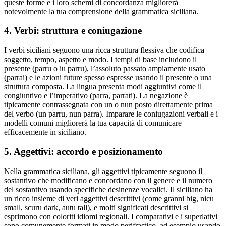
queste forme e i loro schemi di concordanza migliorerà
notevolmente la tua comprensione della grammatica siciliana.
4. Verbi: struttura e coniugazione
I verbi siciliani seguono una ricca struttura flessiva che codifica
soggetto, tempo, aspetto e modo. I tempi di base includono il
presente (parru o iu parru), l’assoluto passato ampiamente usato
(parrai) e le azioni future spesso espresse usando il presente o una
struttura composta. La lingua presenta modi aggiuntivi come il
congiuntivo e l’imperativo (parra, parrati). La negazione è
tipicamente contrassegnata con un o nun posto direttamente prima
del verbo (un parru, nun parra). Imparare le coniugazioni verbali e i
modelli comuni migliorerà la tua capacità di comunicare
efficacemente in siciliano.
5. Aggettivi: accordo e posizionamento
Nella grammatica siciliana, gli aggettivi tipicamente seguono il
sostantivo che modificano e concordano con il genere e il numero
del sostantivo usando specifiche desinenze vocalici. Il siciliano ha
un ricco insieme di veri aggettivi descrittivi (come granni big, nicu
small, scuru dark, autu tall), e molti significati descrittivi si
esprimono con coloriti idiomi regionali. I comparativi e i superlativi
sono comunemente formati in modo perifrastico, ad esempio usando