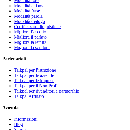
Modalità foto
Modalità chiamata
Modalità frase
Modalità parola
Modalità dialogo
Certificazioni linguistiche
Migliora l’ascolto
Migliora il parlato
Migliora la lettura
Migliora la scrittura
Partenariati
Talkpal per l’istruzione
Talkpal per le aziende
Talkpal per le imprese
Talkpal per il Non Profit
Talkpal per rivenditori e partnership
Talkpal Affiliato
Azienda
Informazioni
Blog
Stampa