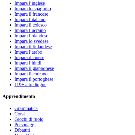
Impara l’inglese
Impara lo spagnolo
Impara il francese
Impara l’italiano
Impara il tedesco
Impara l’ucraino
Impara l’olandese
Impara lo svedese
Impara il finlandese
Impara l’arabo
Impara il cinese
Impara l’hindi
Impara il giapponese
Impara il coreano
Impara il portoghese
119+ altre lingue
Apprendimento
Grammatica
Corsi
Giochi di ruolo
Personaggi
Dibattiti