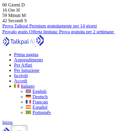
00
Giorni
D
16
Ore
H
59
Minuti
M
41
Secondi
S
Prova Talkpal Premium gratuitamente per 14 giorni
Provalo gratis
Offerta limitata:
Prova gratuita per 2 settimane
Prima pagina
Apprendimento
Per Affari
Per Istruzione
Iscriviti
Accedi
Italiano
English
Deutsch
Français
Español
Português
Inizia