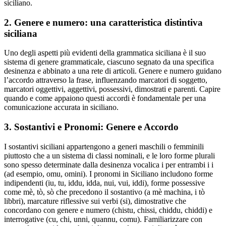
siciliano.
2. Genere e numero: una caratteristica distintiva
siciliana
Uno degli aspetti più evidenti della grammatica siciliana è il suo
sistema di genere grammaticale, ciascuno segnato da una specifica
desinenza e abbinato a una rete di articoli. Genere e numero guidano
l’accordo attraverso la frase, influenzando marcatori di soggetto,
marcatori oggettivi, aggettivi, possessivi, dimostrati e parenti. Capire
quando e come appaiono questi accordi è fondamentale per una
comunicazione accurata in siciliano.
3. Sostantivi e Pronomi: Genere e Accordo
I sostantivi siciliani appartengono a generi maschili o femminili
piuttosto che a un sistema di classi nominali, e le loro forme plurali
sono spesso determinate dalla desinenza vocalica i per entrambi i i
(ad esempio, omu, omini). I pronomi in Siciliano includono forme
indipendenti (iu, tu, iddu, idda, nui, vui, iddi), forme possessive
come mè, tò, sò che precedono il sostantivo (a mè machina, i tò
libbri), marcature riflessive sui verbi (si), dimostrative che
concordano con genere e numero (chistu, chissi, chiddu, chiddi) e
interrogative (cu, chi, unni, quannu, comu). Familiarizzare con