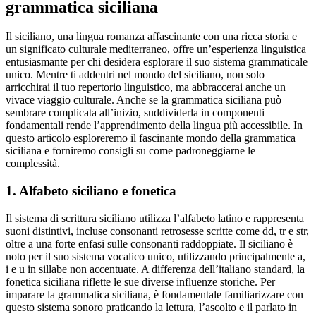
grammatica siciliana
Il siciliano, una lingua romanza affascinante con una ricca storia e
un significato culturale mediterraneo, offre un’esperienza linguistica
entusiasmante per chi desidera esplorare il suo sistema grammaticale
unico. Mentre ti addentri nel mondo del siciliano, non solo
arricchirai il tuo repertorio linguistico, ma abbraccerai anche un
vivace viaggio culturale. Anche se la grammatica siciliana può
sembrare complicata all’inizio, suddividerla in componenti
fondamentali rende l’apprendimento della lingua più accessibile. In
questo articolo esploreremo il fascinante mondo della grammatica
siciliana e forniremo consigli su come padroneggiarne le
complessità.
1. Alfabeto siciliano e fonetica
Il sistema di scrittura siciliano utilizza l’alfabeto latino e rappresenta
suoni distintivi, incluse consonanti retrosesse scritte come dd, tr e str,
oltre a una forte enfasi sulle consonanti raddoppiate. Il siciliano è
noto per il suo sistema vocalico unico, utilizzando principalmente a,
i e u in sillabe non accentuate. A differenza dell’italiano standard, la
fonetica siciliana riflette le sue diverse influenze storiche. Per
imparare la grammatica siciliana, è fondamentale familiarizzare con
questo sistema sonoro praticando la lettura, l’ascolto e il parlato in