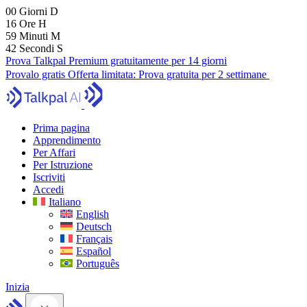
00
Giorni
D
16
Ore
H
59
Minuti
M
41
Secondi
S
Prova Talkpal Premium gratuitamente per 14 giorni
Provalo gratis
Offerta limitata:
Prova gratuita per 2 settimane
Prima pagina
Apprendimento
Per Affari
Per Istruzione
Iscriviti
Accedi
Italiano
English
Deutsch
Français
Español
Português
Inizia