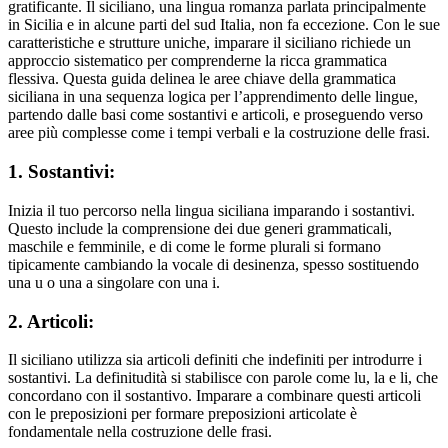
gratificante. Il siciliano, una lingua romanza parlata principalmente
in Sicilia e in alcune parti del sud Italia, non fa eccezione. Con le sue
caratteristiche e strutture uniche, imparare il siciliano richiede un
approccio sistematico per comprenderne la ricca grammatica
flessiva. Questa guida delinea le aree chiave della grammatica
siciliana in una sequenza logica per l’apprendimento delle lingue,
partendo dalle basi come sostantivi e articoli, e proseguendo verso
aree più complesse come i tempi verbali e la costruzione delle frasi.
1. Sostantivi:
Inizia il tuo percorso nella lingua siciliana imparando i sostantivi.
Questo include la comprensione dei due generi grammaticali,
maschile e femminile, e di come le forme plurali si formano
tipicamente cambiando la vocale di desinenza, spesso sostituendo
una u o una a singolare con una i.
2. Articoli:
Il siciliano utilizza sia articoli definiti che indefiniti per introdurre i
sostantivi. La definitudità si stabilisce con parole come lu, la e li, che
concordano con il sostantivo. Imparare a combinare questi articoli
con le preposizioni per formare preposizioni articolate è
fondamentale nella costruzione delle frasi.