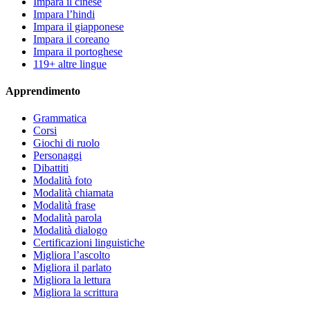
Impara il cinese
Impara l’hindi
Impara il giapponese
Impara il coreano
Impara il portoghese
119+ altre lingue
Apprendimento
Grammatica
Corsi
Giochi di ruolo
Personaggi
Dibattiti
Modalità foto
Modalità chiamata
Modalità frase
Modalità parola
Modalità dialogo
Certificazioni linguistiche
Migliora l’ascolto
Migliora il parlato
Migliora la lettura
Migliora la scrittura