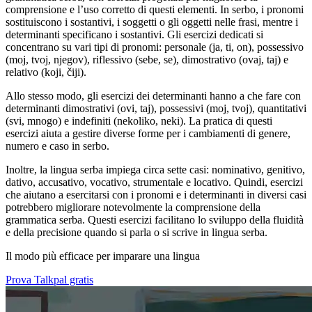
comprensione e l’uso corretto di questi elementi. In serbo, i pronomi
sostituiscono i sostantivi, i soggetti o gli oggetti nelle frasi, mentre i
determinanti specificano i sostantivi. Gli esercizi dedicati si
concentrano su vari tipi di pronomi: personale (ja, ti, on), possessivo
(moj, tvoj, njegov), riflessivo (sebe, se), dimostrativo (ovaj, taj) e
relativo (koji, čiji).
Allo stesso modo, gli esercizi dei determinanti hanno a che fare con
determinanti dimostrativi (ovi, taj), possessivi (moj, tvoj), quantitativi
(svi, mnogo) e indefiniti (nekoliko, neki). La pratica di questi
esercizi aiuta a gestire diverse forme per i cambiamenti di genere,
numero e caso in serbo.
Inoltre, la lingua serba impiega circa sette casi: nominativo, genitivo,
dativo, accusativo, vocativo, strumentale e locativo. Quindi, esercizi
che aiutano a esercitarsi con i pronomi e i determinanti in diversi casi
potrebbero migliorare notevolmente la comprensione della
grammatica serba. Questi esercizi facilitano lo sviluppo della fluidità
e della precisione quando si parla o si scrive in lingua serba.
Il modo più efficace per imparare una lingua
Prova Talkpal gratis