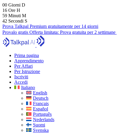
00
Giorni
D
16
Ore
H
59
Minuti
M
41
Secondi
S
Prova Talkpal Premium gratuitamente per 14 giorni
Provalo gratis
Offerta limitata:
Prova gratuita per 2 settimane
Prima pagina
Apprendimento
Per Affari
Per Istruzione
Iscriviti
Accedi
Italiano
English
Deutsch
Français
Español
Português
Nederlands
Suomi
Svenska