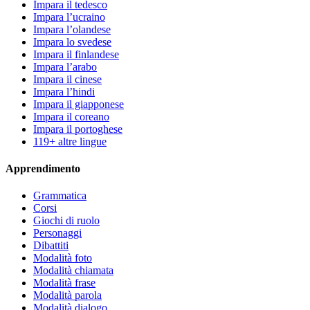
Impara il tedesco
Impara l’ucraino
Impara l’olandese
Impara lo svedese
Impara il finlandese
Impara l’arabo
Impara il cinese
Impara l’hindi
Impara il giapponese
Impara il coreano
Impara il portoghese
119+ altre lingue
Apprendimento
Grammatica
Corsi
Giochi di ruolo
Personaggi
Dibattiti
Modalità foto
Modalità chiamata
Modalità frase
Modalità parola
Modalità dialogo