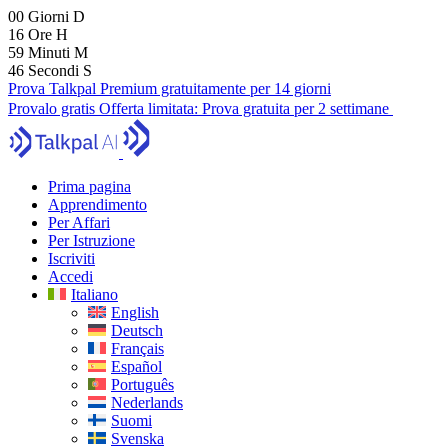
00
Giorni
D
16
Ore
H
59
Minuti
M
44
Secondi
S
Prova Talkpal Premium gratuitamente per 14 giorni
Provalo gratis
Offerta limitata:
Prova gratuita per 2 settimane
Prima pagina
Apprendimento
Per Affari
Per Istruzione
Iscriviti
Accedi
Italiano
English
Deutsch
Français
Español
Português
Nederlands
Suomi
Svenska