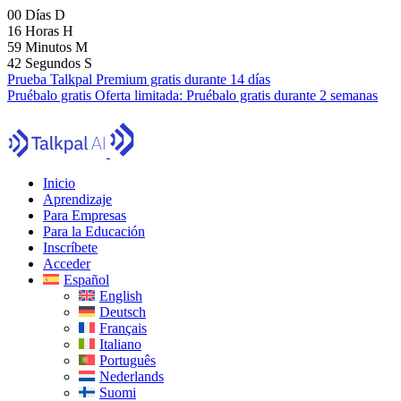
00
Días
D
16
Horas
H
59
Minutos
M
40
Segundos
S
Prueba Talkpal Premium gratis durante 14 días
Pruébalo gratis
Oferta limitada:
Pruébalo gratis durante 2 semanas
Inicio
Aprendizaje
Para Empresas
Para la Educación
Inscríbete
Acceder
Español
English
Deutsch
Français
Italiano
Português
Nederlands
Suomi