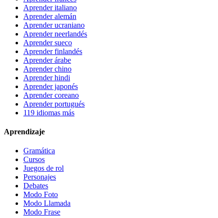
Aprender italiano
Aprender alemán
Aprender ucraniano
Aprender neerlandés
Aprender sueco
Aprender finlandés
Aprender árabe
Aprender chino
Aprender hindi
Aprender japonés
Aprender coreano
Aprender portugués
119 idiomas más
Aprendizaje
Gramática
Cursos
Juegos de rol
Personajes
Debates
Modo Foto
Modo Llamada
Modo Frase