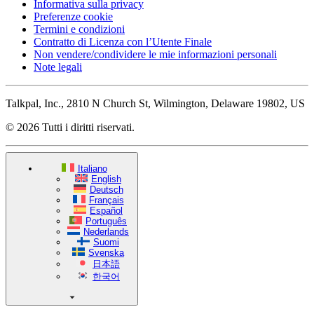
Informativa sulla privacy
Preferenze cookie
Termini e condizioni
Contratto di Licenza con l’Utente Finale
Non vendere/condividere le mie informazioni personali
Note legali
Talkpal, Inc., 2810 N Church St, Wilmington, Delaware 19802, US
© 2026 Tutti i diritti riservati.
Italiano
English
Deutsch
Français
Español
Português
Nederlands
Suomi
Svenska
日本語
한국어