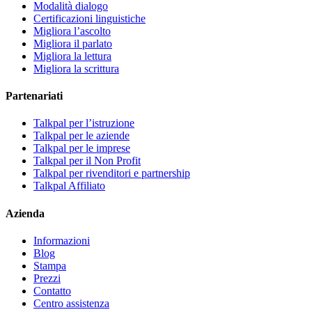
Modalità dialogo
Certificazioni linguistiche
Migliora l’ascolto
Migliora il parlato
Migliora la lettura
Migliora la scrittura
Partenariati
Talkpal per l’istruzione
Talkpal per le aziende
Talkpal per le imprese
Talkpal per il Non Profit
Talkpal per rivenditori e partnership
Talkpal Affiliato
Azienda
Informazioni
Blog
Stampa
Prezzi
Contatto
Centro assistenza