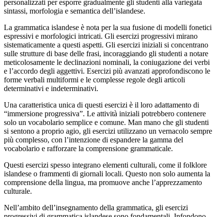
personalizzati per esporre gradualmente gli studenti alla variegata
sintassi, morfologia e semantica dell’islandese.
La grammatica islandese è nota per la sua fusione di modelli fonetici
espressivi e morfologici intricati. Gli esercizi progressivi mirano
sistematicamente a questi aspetti. Gli esercizi iniziali si concentrano
sulle strutture di base delle frasi, incoraggiando gli studenti a notare
meticolosamente le declinazioni nominali, la coniugazione dei verbi
e l’accordo degli aggettivi. Esercizi più avanzati approfondiscono le
forme verbali multiformi e le complesse regole degli articoli
determinativi e indeterminativi.
Una caratteristica unica di questi esercizi è il loro adattamento di
“immersione progressiva”. Le attività iniziali potrebbero contenere
solo un vocabolario semplice e comune. Man mano che gli studenti
si sentono a proprio agio, gli esercizi utilizzano un vernacolo sempre
più complesso, con l’intenzione di espandere la gamma del
vocabolario e rafforzare la comprensione grammaticale.
Questi esercizi spesso integrano elementi culturali, come il folklore
islandese o frammenti di giornali locali. Questo non solo aumenta la
comprensione della lingua, ma promuove anche l’apprezzamento
culturale.
Nell’ambito dell’insegnamento della grammatica, gli esercizi
progressivi di grammatica islandese sono fondamentali. Infondono