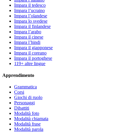
Impara il tedesco
Impara l’ucraino
Impara l’olandese
Impara lo svedese
Impara il finlandese
Impara l’arabo
Impara il cinese
Impara l’hindi
Impara il giapponese
Impara il coreano
Impara il portoghese
119+ altre lingue
Apprendimento
Grammatica
Corsi
Giochi di ruolo
Personaggi
Dibattiti
Modalità foto
Modalità chiamata
Modalità frase
Modalità parola