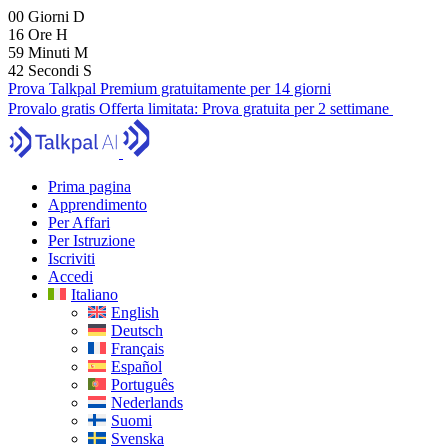
00
Giorni
D
16
Ore
H
59
Minuti
M
41
Secondi
S
Prova Talkpal Premium gratuitamente per 14 giorni
Provalo gratis
Offerta limitata:
Prova gratuita per 2 settimane
Prima pagina
Apprendimento
Per Affari
Per Istruzione
Iscriviti
Accedi
Italiano
English
Deutsch
Français
Español
Português
Nederlands
Suomi
Svenska