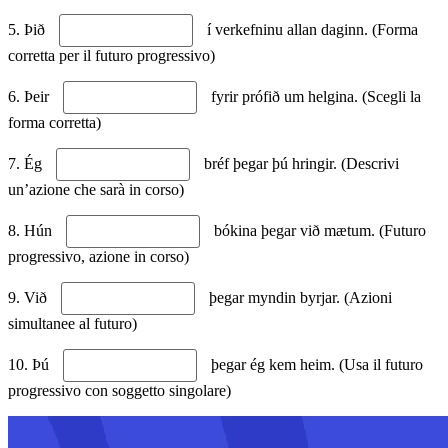
5. Þið
í verkefninu allan daginn. (Forma
corretta per il futuro progressivo)
6. Þeir
fyrir prófið um helgina. (Scegli la
forma corretta)
7. Ég
bréf þegar þú hringir. (Descrivi
un’azione che sarà in corso)
8. Hún
bókina þegar við mætum. (Futuro
progressivo, azione in corso)
9. Við
þegar myndin byrjar. (Azioni
simultanee al futuro)
10. Þú
þegar ég kem heim. (Usa il futuro
progressivo con soggetto singolare)