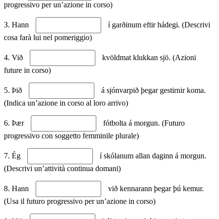
progressivo per un’azione in corso)
3. Hann
í garðinum eftir hádegi. (Descrivi
cosa farà lui nel pomeriggio)
4. Við
kvöldmat klukkan sjö. (Azioni
future in corso)
5. Þið
á sjónvarpið þegar gestirnir koma.
(Indica un’azione in corso al loro arrivo)
6. Þær
fótbolta á morgun. (Futuro
progressivo con soggetto femminile plurale)
7. Ég
í skólanum allan daginn á morgun.
(Descrivi un’attività continua domani)
8. Hann
við kennarann þegar þú kemur.
(Usa il futuro progressivo per un’azione in corso)