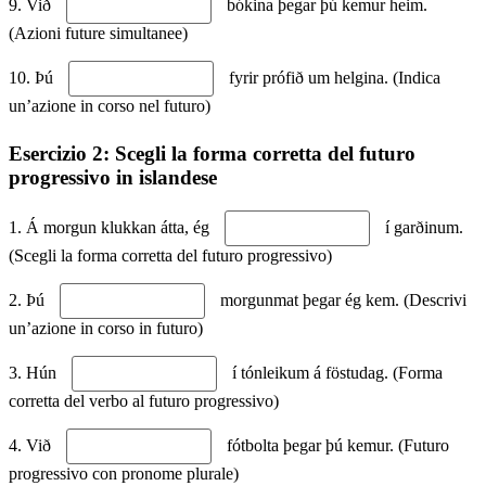
9. Við
bókina þegar þú kemur heim.
(Azioni future simultanee)
10. Þú
fyrir prófið um helgina. (Indica
un’azione in corso nel futuro)
Esercizio 2: Scegli la forma corretta del futuro
progressivo in islandese
1. Á morgun klukkan átta, ég
í garðinum.
(Scegli la forma corretta del futuro progressivo)
2. Þú
morgunmat þegar ég kem. (Descrivi
un’azione in corso in futuro)
3. Hún
í tónleikum á föstudag. (Forma
corretta del verbo al futuro progressivo)
4. Við
fótbolta þegar þú kemur. (Futuro
progressivo con pronome plurale)