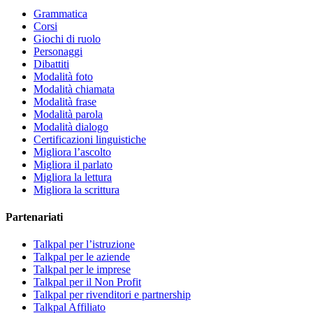
Grammatica
Corsi
Giochi di ruolo
Personaggi
Dibattiti
Modalità foto
Modalità chiamata
Modalità frase
Modalità parola
Modalità dialogo
Certificazioni linguistiche
Migliora l’ascolto
Migliora il parlato
Migliora la lettura
Migliora la scrittura
Partenariati
Talkpal per l’istruzione
Talkpal per le aziende
Talkpal per le imprese
Talkpal per il Non Profit
Talkpal per rivenditori e partnership
Talkpal Affiliato