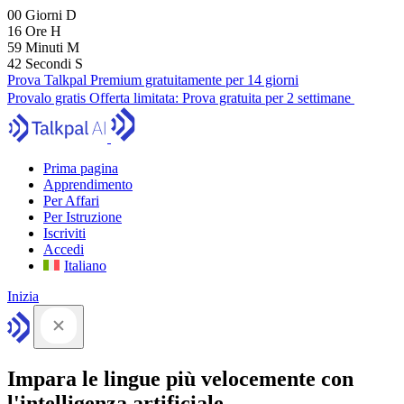
00
Giorni
D
16
Ore
H
59
Minuti
M
41
Secondi
S
Prova Talkpal Premium gratuitamente per 14 giorni
Provalo gratis
Offerta limitata:
Prova gratuita per 2 settimane
Prima pagina
Apprendimento
Per Affari
Per Istruzione
Iscriviti
Accedi
Italiano
Inizia
Impara le lingue più velocemente con
l'intelligenza artificiale