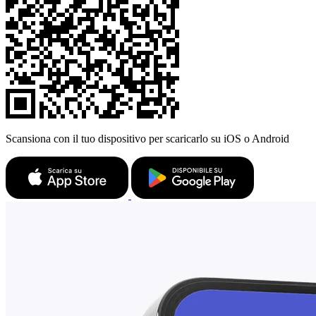
Scansiona con il tuo dispositivo per scaricarlo su iOS o Android