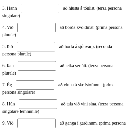
3. Hann
að hlusta á tónlist. (terza persona
singolare)
4. Við
að borða kvöldmat. (prima persona
plurale)
5. Þið
að horfa á sjónvarp. (seconda
persona plurale)
6. Þau
að leika sér úti. (terza persona
plurale)
7. Ég
að vinna á skrifstofunni. (prima
persona singolare)
8. Hún
að tala við vini sína. (terza persona
singolare femminile)
9. Við
að ganga í garðinum. (prima persona