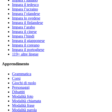
Impara l’italiano
Impara il tedesco
Impara l’ucraino
Impara l’olandese
Impara lo svedese
Impara il finlandese
Impara l’arabo
Impara il cinese
Impara l’hindi
Impara il giapponese
Impara il coreano
Impara il portoghese
119+ altre lingue
Apprendimento
Grammatica
Corsi
Giochi di ruolo
Personaggi
Dibattiti
Modalità foto
Modalità chiamata
Modalità frase
Modalità parola