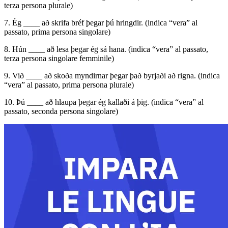
terza persona plurale)
7. Ég ____ að skrifa bréf þegar þú hringdir. (indica “vera” al
passato, prima persona singolare)
8. Hún ____ að lesa þegar ég sá hana. (indica “vera” al passato,
terza persona singolare femminile)
9. Við ____ að skoða myndirnar þegar það byrjaði að rigna. (indica
“vera” al passato, prima persona plurale)
10. Þú ____ að hlaupa þegar ég kallaði á þig. (indica “vera” al
passato, seconda persona singolare)