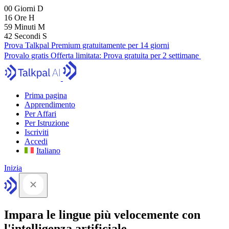
00
Giorni
D
16
Ore
H
59
Minuti
M
41
Secondi
S
Prova Talkpal Premium gratuitamente per 14 giorni
Provalo gratis
Offerta limitata:
Prova gratuita per 2 settimane
Prima pagina
Apprendimento
Per Affari
Per Istruzione
Iscriviti
Accedi
Italiano
Inizia
Impara le lingue più velocemente con
l'intelligenza artificiale