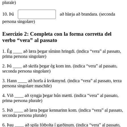
plurale)
10. Þú
að hlæja að brandara. (seconda
persona singolare)
Esercizio 2: Completa con la forma corretta del
verbo “vera” al passato
1. Ég ____ að læra þegar síminn hringdi. (indica “vera” al passato,
prima persona singolare)
2. Þú ____ að skrifa þegar ég kom inn. (indica “vera” al passato,
seconda persona singolare)
3. Hann ____ að horfa á kvikmynd. (indica “vera” al passato, terza
persona singolare maschile)
4. Við ____ að syngja þegar hún mætti. (indica “vera” al passato,
prima persona plurale)
5. Þið ____ að læra þegar kennarinn kom. (indica “vera” al passato,
seconda persona plurale)
6. Þau ____ að spila fótbolta í garðinum. (indica “vera” al passato,