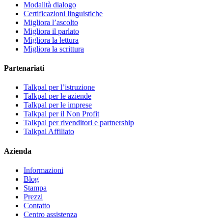
Modalità dialogo
Certificazioni linguistiche
Migliora l’ascolto
Migliora il parlato
Migliora la lettura
Migliora la scrittura
Partenariati
Talkpal per l’istruzione
Talkpal per le aziende
Talkpal per le imprese
Talkpal per il Non Profit
Talkpal per rivenditori e partnership
Talkpal Affiliato
Azienda
Informazioni
Blog
Stampa
Prezzi
Contatto
Centro assistenza