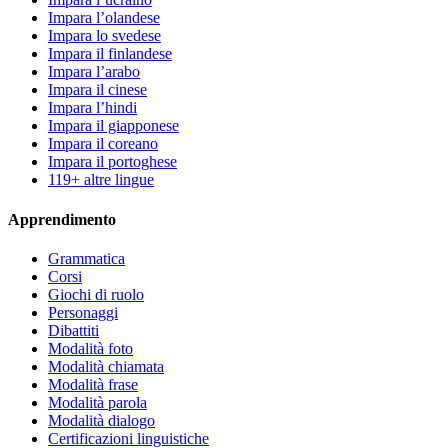
Impara l’olandese
Impara lo svedese
Impara il finlandese
Impara l’arabo
Impara il cinese
Impara l’hindi
Impara il giapponese
Impara il coreano
Impara il portoghese
119+ altre lingue
Apprendimento
Grammatica
Corsi
Giochi di ruolo
Personaggi
Dibattiti
Modalità foto
Modalità chiamata
Modalità frase
Modalità parola
Modalità dialogo
Certificazioni linguistiche