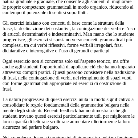
natura graduale e graduale, che consente agli studenti di migliorare
le proprie competenze grammaticali in modo organico, riducendo al
contempo il potenziale di sentirsi sopraffatti.
Gli esercizi iniziano con concetti di base come la struttura della
frase, la declinazione dei sostantivi, la coniugazione dei verbi e l’uso
di articoli determinativi e indeterminativi. Man mano che lo studente
progredisce, gli esercizi si spostano verso concetti grammaticali più
complessi, tra cui verbi riflessivi, forme verbali irregolari, frasi
dichiarative e interrogative e l’uso di gerundi e participi.
Ogni esercizio non si concentra solo sull’aspetto teorico, ma offre
anche agli studenti l’opportunità di applicare ciò che hanno imparato
attraverso compiti pratici. Questi possono consistere nella traduzione
di frasi, nella coniugazione di verbi, nel riempimento di spazi vuoti
con forme grammaticali appropriate ed esercizi di costruzione di
frasi.
La natura progressiva di questi esercizi aiuta in modo significativo a
consolidare le regole fondamentali della grammatica bulgara nella
mente degli studenti. Recenti feedback hanno dimostrato che gli
studenti trovano questi esercizi particolarmente utili per migliorare le
loro capacità di lettura e scrittura e aumentare ulteriormente la loro
sicurezza nel parlare bulgaro.
Nel complesso, Esercizi progressivi di grammatica bulgara fungono