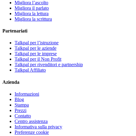
Migliora l’ascolto
Migliora il parlato
Migliora la lettura
Migliora la scrittura
Partenariati
Talkpal per l’istruzione
Talkpal per le aziende
Talkpal per le imprese
Talkpal per il Non Profit
Talkpal per rivenditori e partnership
Talkpal Affiliato
Azienda
Informazioni
Blog
Stampa
Prezzi
Contatto
Centro assistenza
Informativa sulla privacy
Preferenze cookie