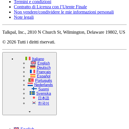
Termini e condizioni
Contratto di Licenza con l’Utente Finale
Non vendere/condividere le mie informazioni personali
Note legali
Talkpal, Inc., 2810 N Church St, Wilmington, Delaware 19802, US
© 2026 Tutti i diritti riservati.
Italiano
English
Deutsch
Français
Español
Português
Nederlands
Suomi
Svenska
日本語
한국어