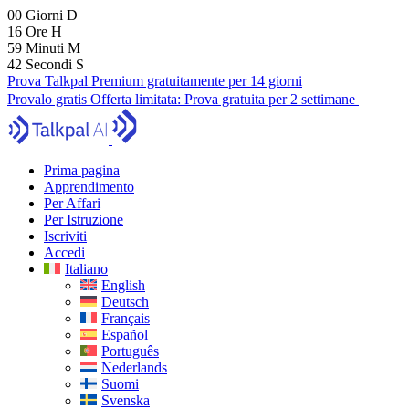
00
Giorni
D
16
Ore
H
59
Minuti
M
41
Secondi
S
Prova Talkpal Premium gratuitamente per 14 giorni
Provalo gratis
Offerta limitata:
Prova gratuita per 2 settimane
Prima pagina
Apprendimento
Per Affari
Per Istruzione
Iscriviti
Accedi
Italiano
English
Deutsch
Français
Español
Português
Nederlands
Suomi
Svenska