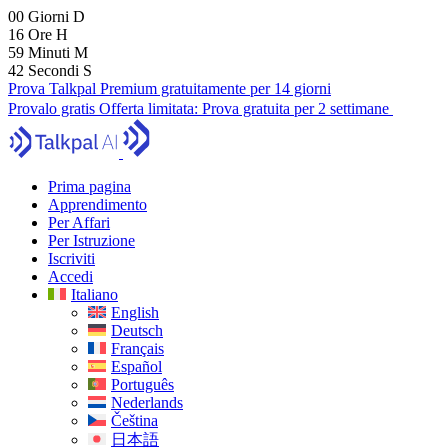
00
Giorni
D
16
Ore
H
59
Minuti
M
41
Secondi
S
Prova Talkpal Premium gratuitamente per 14 giorni
Provalo gratis
Offerta limitata:
Prova gratuita per 2 settimane
Prima pagina
Apprendimento
Per Affari
Per Istruzione
Iscriviti
Accedi
Italiano
English
Deutsch
Français
Español
Português
Nederlands
Čeština
日本語