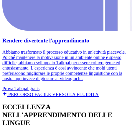
Rendere divertente l'apprendimento
Abbiamo trasformato il processo educativo in un'attività piacevole.
Poiché mantenere la motivazione in un ambiente online è spesso
difficile, abbiamo sviluppato Talkpal per essere coinvolgente ed
entusiasmante. L'esperienza è così avvincente che molti utenti
preferiscono migliorare le proprie competenze linguistiche con la
nostra app invece di giocare ai videogiochi.
Prova Talkpal gratis
PERCORSO FACILE VERSO LA FLUIDITÀ
ECCELLENZA
NELL'APPRENDIMENTO DELLE
LINGUE