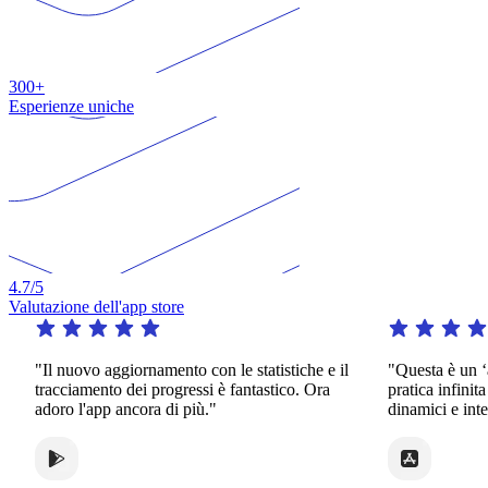
300+
Esperienze uniche
4.7
/5
Valutazione dell'app store
"Il nuovo aggiornamento con le statistiche e il
"Questa è un ‘app 
tracciamento dei progressi è fantastico. Ora
pratica infinita in 
adoro l'app ancora di più."
dinamici e interessa