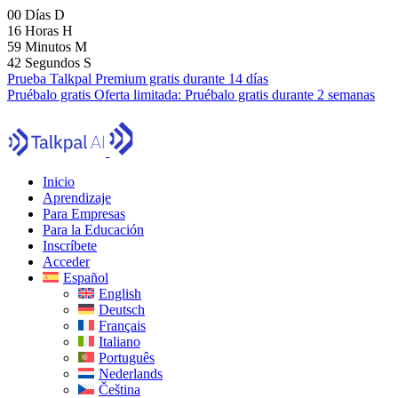
00
Días
D
16
Horas
H
59
Minutos
M
41
Segundos
S
Prueba Talkpal Premium gratis durante 14 días
Pruébalo gratis
Oferta limitada:
Pruébalo gratis durante 2 semanas
Inicio
Aprendizaje
Para Empresas
Para la Educación
Inscríbete
Acceder
Español
English
Deutsch
Français
Italiano
Português
Nederlands
Čeština