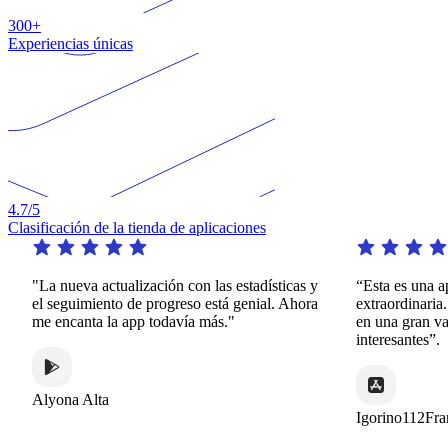
300+
Experiencias únicas
4.7
/5
Clasificación de la tienda de aplicaciones
La nueva actualización con las estadísticas y
“Esta es una aplicac
l seguimiento de progreso está genial. Ahora
extraordinaria. Ofrec
e encanta la app todavía más."
en una gran variedad
interesantes”.
lyona Alta
Igorino112France