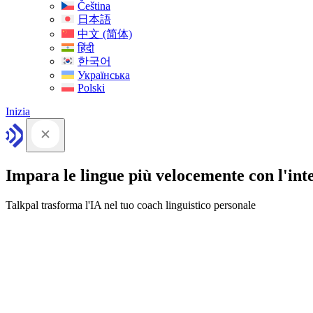
Čeština
日本語
中文 (简体)
हिंदी
한국어
Українська
Polski
Inizia
Impara le lingue più velocemente con l'intel
Talkpal trasforma l'IA nel tuo coach linguistico personale