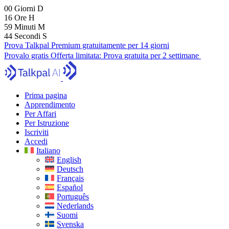
00
Giorni
D
16
Ore
H
59
Minuti
M
43
Secondi
S
Prova Talkpal Premium gratuitamente per 14 giorni
Provalo gratis
Offerta limitata:
Prova gratuita per 2 settimane
Prima pagina
Apprendimento
Per Affari
Per Istruzione
Iscriviti
Accedi
Italiano
English
Deutsch
Français
Español
Português
Nederlands
Suomi
Svenska