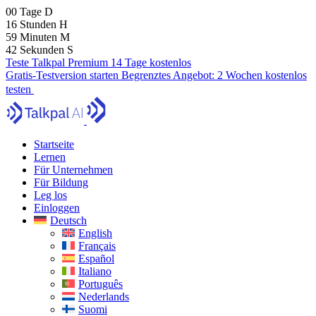
00
Tage
D
16
Stunden
H
59
Minuten
M
41
Sekunden
S
Teste Talkpal Premium 14 Tage kostenlos
Gratis-Testversion starten
Begrenztes Angebot:
2 Wochen kostenlos
testen
Startseite
Lernen
Für Unternehmen
Für Bildung
Leg los
Einloggen
Deutsch
English
Français
Español
Italiano
Português
Nederlands
Suomi