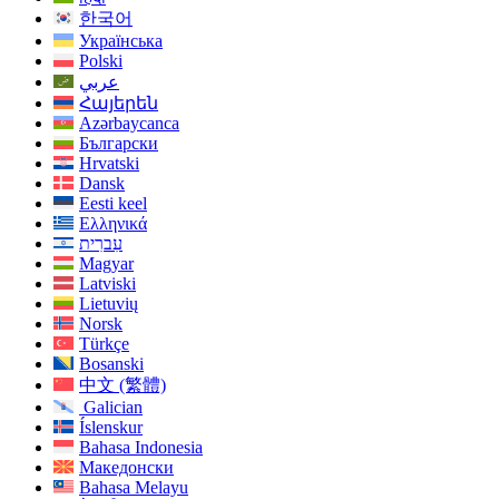
한국어
Українська
Polski
عربي
Հայերեն
Azərbaycanca
Български
Hrvatski
Dansk
Eesti keel
Ελληνικά
עִברִית
Magyar
Latviski
Lietuvių
Norsk
Türkçe
Bosanski
中文 (繁體)
Galician
Íslenskur
Bahasa Indonesia
Македонски
Bahasa Melayu