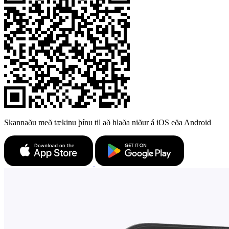
Skannaðu með tækinu þínu til að hlaða niður á iOS eða Android