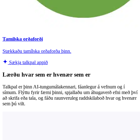
Tamílska orðaforði
Stækkaðu tamílska orðaforða þinn.
Sækja talkpal appið
Lærðu hvar sem er hvenær sem er
Talkpal er þinn AI-tungumálakennari, fáanlegur á vefnum og í
símum. Flýttu fyrir færni þinni, spjallaðu um áhugaverð efni með því
að skrifa eða tala, og fáðu raunveruleg raddskilaboð hvar og hvenær
sem þú vilt.