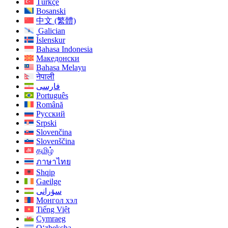
Türkçe
Bosanski
中文 (繁體)
Galician
Íslenskur
Bahasa Indonesia
Македонски
Bahasa Melayu
नेपाली
فارسی
Português
Română
Русский
Srpski
Slovenčina
Slovenščina
தமிழ்
ภาษาไทย
Shqip
Gaeilge
سۆرانی
Монгол хэл
Tiếng Việt
Cymraeg
O‘zbekcha