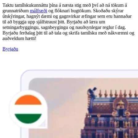
Taktu tamílskukunnáttu þína á næsta stig með því að ná tökum á
grunnatriðum
málfræði
og flóknari hugtökum. Skoðaðu skýrar
útskýringar, hagnýt dæmi og gagnvirkar æfingar sem eru hannaðar
til að byggja upp sjálfstraust þitt. Byrjaðu að læra um
setningarbyggingu, sagnbeygingu og nauðsynlegar reglur í dag.
Byrjaðu ferðalag þitt til að tala og skrifa tamílsku með nákvæmni og
auðveldum hætti!
Byrjaðu