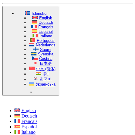
Íslenskur
English
Deutsch
Français
Español
Italiano
Português
Nederlands
Suomi
Svenska
Čeština
日本語
中文 (简体)
हिंदी
한국어
Українська
English
Deutsch
Français
Español
Italiano