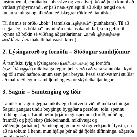
instrumental, comitative, abessive og vocative). Þó að þetta kunni að
virðast yfirþyrmandi, er það nauðsynlegt til að skilja tengsl orða
innan setninga og afkóðun eðlislægrar rökfræði tamílska.
Til dæmis er orðið „bók“ í tamílska „புத்தகம்“ (putthakam). Til að
segja „ég las bókina“ myndirðu nota ásakandi fall, sem gefur til
kynna að bókin sé viðfang aðgerðarinnar: „நான் புத்தகத்தை
வாசிக்கயக்க thakaththai vaasikkiren).
2. Lýsingarorð og fornöfn – Stöðugur samhljómur
Á tamílsku fylgja lýsingarorð (பண்புடைமை) og fornöfn
(தனிப்பொருள்) mikilvæga reglu: þeir verða að vera sammála í kyni
og tölu með nafnorðunum sem þeir breyta. Þessi samkvæmni stuðlar
að málfræðilegum samhljómi og eykur skýrleika tjáningar.
3. Sagnir – Samtenging og tíðir
Tamílskar sagnir gegna mikilvægu hlutverki við að móta setningar.
Sagnir gangast undir beygingu byggðar á persónu, tölu, spennu,
rödd og skapi. Tamil hefur þrjár meginspennur (fortíð, nútíð og
framtíð) og þrjú skap (leiðbeinandi, mikilvægt og
viðtengingarháttur). Samtenging getur virst ógnvekjandi í fyrstu, en
að ná tökum á henni mun hjálpa þér að tjá fjölda tilfinninga, aðgerða
og blæbrigða.