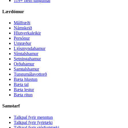
119+ fleiri tungumál
Lærdómur
Málfræði
Námskeið
Hlutverkaleikir
Persónur
Umræður
Ljósmyndahamur
Símtalshamur
Setningahamur
Orðahamur
Samtalshamur
Tungumálavottorð
Bæta hlustun
Bæta tal
Bæta lestur
Bæta ritun
Samstarf
Talkpal fyrir menntun
Talkpal fyrir fyrirtæki
Talkpal fyrir stórfyrirtæki