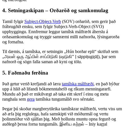
4. Setningaskipan – Orðaröð og samkomulag
Tamil fylgir
Subject-Object-Verb
(SOV) orðaröð, sem gerir það
frábrugðið ensku, sem fylgir Subject-Verb-Object (SVO)
uppbyggingu. Ennfremur leggur tamílsk málfræði áherslu á
orðasamkomulag og tryggir samræmi milli nafnorða, lýsingarorða
og fornafna.
Til dæmis, á tamílska, er setningin „Hún borðar epli“ skrifuð sem
„அவள் ஒரு ஆப்பிள் சாப்பிடுகி (ஷடுகி” ḷ sāppiṭugiṟāḷ), þar sem
nafnorð og sögn falla saman að kyni og tölu.
5. Faðmaðu ferðina
Það getur verið krefjandi að læra
tamílska málfræði
, en það býður
upp á hlið að lifandi bókmenntahefð og ríkum menningararfi.
Mundu að það er mikilvægt að taka eitt skref í einu og meta
ranghala sem
gera
tamílska tungumálið svo sérstakt.
Þegar þú skoðar margbreytileika tamílskrar málfræði, vertu viss um
að æfa þig reglulega, hafa samskipti við móðurmál og vertu
þolinmóður við sjálfan þig. Með hollustu muntu opna fegurð og
auðlegð þessa forna tungumáls. இனிய கற்றல் – Iniy kaṟṟal