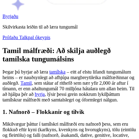
Byrjaðu
Skilvirkasta leiðin til að læra tungumál
Prófaðu Talkpal ókeypis
Tamil málfræði: Að skilja auðlegð
tamílska tungumálsins
Þegar þú byrjar að læra
tamílska
– eitt af elstu lifandi tungumálum
heims – er nauðsynlegt að afhjúpa margbreytileika málfræðinnar og
auðlegð.
Tamil
, sem státar af rithefð sem nær yfir 2,000 ár aftur í
tímann, er enn aðaltungumál 70 milljóna hátalara um allan heim. Til
að hjálpa þér að
byrja
, lýsir þessi grein nokkrum lykilþáttum
tamílskrar málfræði með samtalslegri og óformlegri nálgun.
1. Nafnorð – Flokkanir og tilvik
Mikilvægur þáttur í tamílskri málfræði eru nafnorð þess, sem eru
flokkuð eftir kyni (karlkyns, kvenkyns og hvorugkyns), tölu (eintölu
og fleirtölu) og falli (nafnorð, ásakandi, dative, genitive, locative,