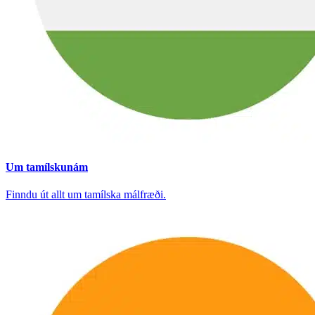
Um tamílskunám
Finndu út allt um tamílska málfræði.