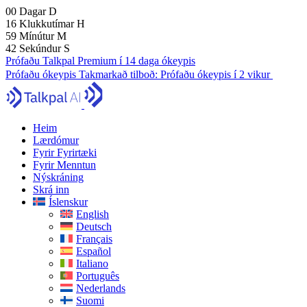
00
Dagar
D
16
Klukkutímar
H
59
Mínútur
M
41
Sekúndur
S
Prófaðu Talkpal Premium í 14 daga ókeypis
Prófaðu ókeypis
Takmarkað tilboð:
Prófaðu ókeypis í 2 vikur
Heim
Lærdómur
Fyrir Fyrirtæki
Fyrir Menntun
Nýskráning
Skrá inn
Íslenskur
English
Deutsch
Français
Español
Italiano
Português
Nederlands
Suomi