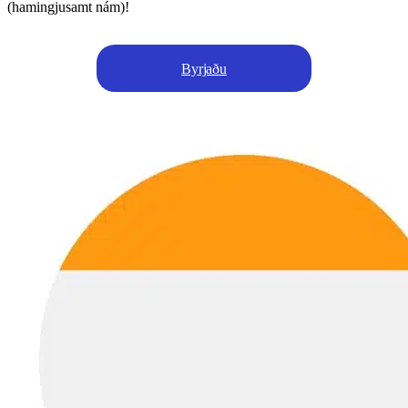
(hamingjusamt nám)!
Byrjaðu