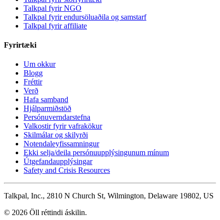
Talkpal fyrir NGO
Talkpal fyrir endursöluaðila og samstarf
Talkpal fyrir affiliate
Fyrirtæki
Um okkur
Blogg
Fréttir
Verð
Hafa samband
Hjálparmiðstöð
Persónuverndarstefna
Valkostir fyrir vafrakökur
Skilmálar og skilyrði
Notendaleyfissamningur
Ekki selja/deila persónuupplýsingunum mínum
Útgefandaupplýsingar
Safety and Crisis Resources
Talkpal, Inc., 2810 N Church St, Wilmington, Delaware 19802, US
© 2026 Öll réttindi áskilin.