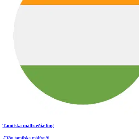
Tamílska málfræðiæfing
Æfðu tamílska málfræði.