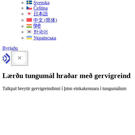
Svenska
Čeština
日本語
中文 (简体)
हिंदी
한국어
Українська
Byrjaðu
Lærðu tungumál hraðar með gervigreind
Talkpal breytir gervigreindinni í þinn einkakennara í tungumálum