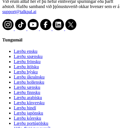
Við erum alltaf hér ef þú hefur einhverjar spurningar eða þarft
aðstoð. Hafðu samband við þjónustuverið okkar hvenær sem er á
support@talkpal.ai
Tungumál
Lærðu ensku
Lærðu spænsku
Lærðu frönsku
Lærðu ítölsku
Lærðu þýsku
Lærðu úkraínsku
Lærðu hollensku
Lærðu sænsku
Lærðu finnsku
Lærðu arabísku
Lærðu kínversku
Lærðu hindí
Lærðu japönsku
Lærðu kóresku
Lærðu portúgölsku