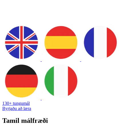
130+ tungumál
Byrjaðu að læra
Tamil málfræði