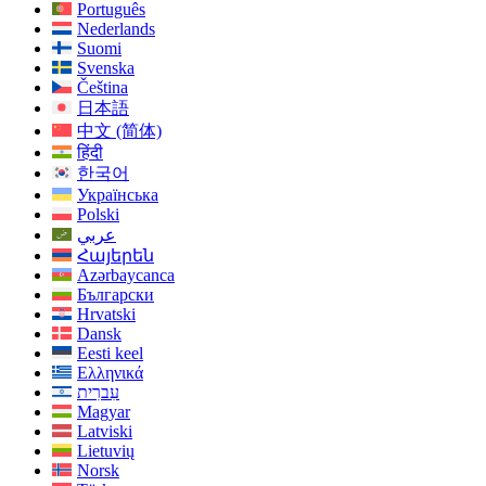
Português
Nederlands
Suomi
Svenska
Čeština
日本語
中文 (简体)
हिंदी
한국어
Українська
Polski
عربي
Հայերեն
Azərbaycanca
Български
Hrvatski
Dansk
Eesti keel
Ελληνικά
עִברִית
Magyar
Latviski
Lietuvių
Norsk