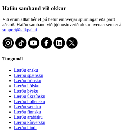
Hafðu samband við okkur
Við erum alltaf hér ef þú hefur einhverjar spurningar eða þarft
aðstoð. Hafðu samband við þjónustuverið okkar hvenær sem er á
support@talkpal.ai
Tungumál
Lærðu ensku
Lærðu spænsku
Lærðu frönsku
Lærðu ítölsku
Lærðu þýsku
Lærðu úkraínsku
Lærðu hollensku
Lærðu sænsku
Lærðu finnsku
Lærðu arabísku
Lærðu kínversku
Lærðu hindí