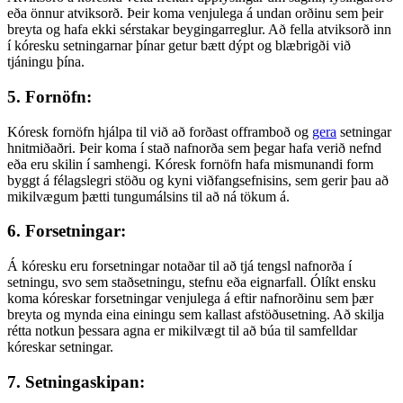
eða önnur atviksorð. Þeir koma venjulega á undan orðinu sem þeir
breyta og hafa ekki sérstakar beygingarreglur. Að fella atviksorð inn
í kóresku setningarnar þínar getur bætt dýpt og blæbrigði við
tjáningu þína.
5. Fornöfn:
Kóresk fornöfn hjálpa til við að forðast offramboð og
gera
setningar
hnitmiðaðri. Þeir koma í stað nafnorða sem þegar hafa verið nefnd
eða eru skilin í samhengi. Kóresk fornöfn hafa mismunandi form
byggt á félagslegri stöðu og kyni viðfangsefnisins, sem gerir þau að
mikilvægum þætti tungumálsins til að ná tökum á.
6. Forsetningar:
Á kóresku eru forsetningar notaðar til að tjá tengsl nafnorða í
setningu, svo sem staðsetningu, stefnu eða eignarfall. Ólíkt ensku
koma kóreskar forsetningar venjulega á eftir nafnorðinu sem þær
breyta og mynda eina einingu sem kallast afstöðusetning. Að skilja
rétta notkun þessara agna er mikilvægt til að búa til samfelldar
kóreskar setningar.
7. Setningaskipan: