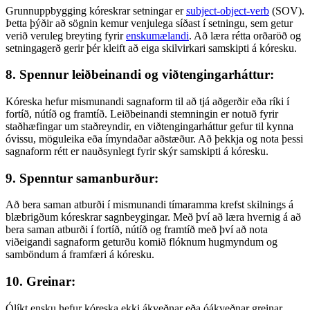
Grunnuppbygging kóreskrar setningar er
subject-object-verb
(SOV).
Þetta þýðir að sögnin kemur venjulega síðast í setningu, sem getur
verið veruleg breyting fyrir
enskumælandi
. Að læra rétta orðaröð og
setningagerð gerir þér kleift að eiga skilvirkari samskipti á kóresku.
8. Spennur leiðbeinandi og viðtengingarháttur:
Kóreska hefur mismunandi sagnaform til að tjá aðgerðir eða ríki í
fortíð, nútíð og framtíð. Leiðbeinandi stemningin er notuð fyrir
staðhæfingar um staðreyndir, en viðtengingarháttur gefur til kynna
óvissu, möguleika eða ímyndaðar aðstæður. Að þekkja og nota þessi
sagnaform rétt er nauðsynlegt fyrir skýr samskipti á kóresku.
9. Spenntur samanburður:
Að bera saman atburði í mismunandi tímaramma krefst skilnings á
blæbrigðum kóreskrar sagnbeygingar. Með því að læra hvernig á að
bera saman atburði í fortíð, nútíð og framtíð með því að nota
viðeigandi sagnaform geturðu komið flóknum hugmyndum og
samböndum á framfæri á kóresku.
10. Greinar:
Ólíkt ensku hefur kóreska ekki ákveðnar eða óákveðnar greinar.