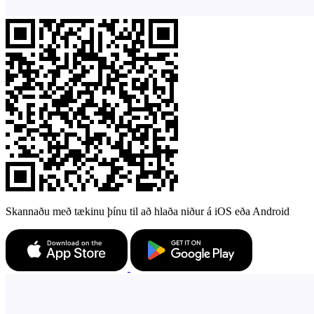
Skannaðu með tækinu þínu til að hlaða niður á iOS eða Android