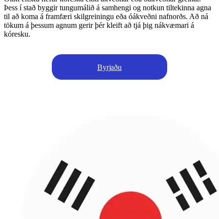
Þess í stað byggir tungumálið á samhengi og notkun tiltekinna agna
til að koma á framfæri skilgreiningu eða óákveðni nafnorðs. Að ná
tökum á þessum agnum gerir þér kleift að tjá þig nákvæmari á
kóresku.
Byrjaðu