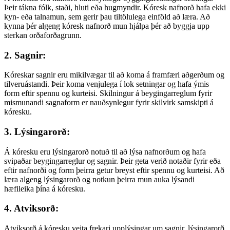
Þeir tákna fólk, staði, hluti eða hugmyndir. Kóresk nafnorð hafa ekki
kyn- eða talnamun, sem gerir þau tiltölulega einföld að læra. Að
kynna þér algeng kóresk nafnorð mun hjálpa þér að byggja upp
sterkan orðaforðagrunn.
2. Sagnir:
Kóreskar sagnir eru mikilvægar til að koma á framfæri aðgerðum og
tilveruástandi. Þeir koma venjulega í lok setningar og hafa ýmis
form eftir spennu og kurteisi. Skilningur á beygingarreglum fyrir
mismunandi sagnaform er nauðsynlegur fyrir skilvirk samskipti á
kóresku.
3. Lýsingarorð:
Á kóresku eru lýsingarorð notuð til að lýsa nafnorðum og hafa
svipaðar beygingarreglur og sagnir. Þeir geta verið notaðir fyrir eða
eftir nafnorði og form þeirra getur breyst eftir spennu og kurteisi. Að
læra algeng lýsingarorð og notkun þeirra mun auka lýsandi
hæfileika þína á kóresku.
4. Atviksorð:
Atviksorð á kóresku veita frekari upplýsingar um sagnir, lýsingarorð