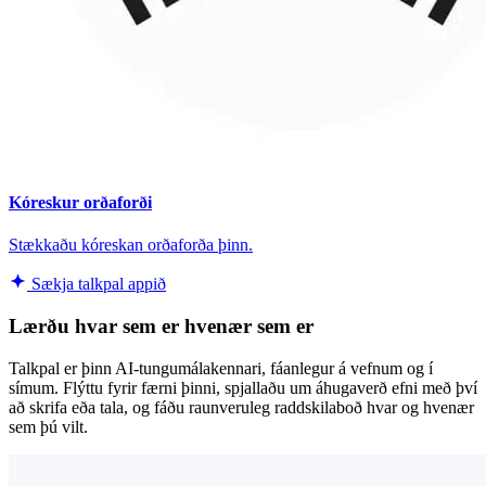
Kóreskur orðaforði
Stækkaðu kóreskan orðaforða þinn.
Sækja talkpal appið
Lærðu hvar sem er hvenær sem er
Talkpal er þinn AI-tungumálakennari, fáanlegur á vefnum og í
símum. Flýttu fyrir færni þinni, spjallaðu um áhugaverð efni með því
að skrifa eða tala, og fáðu raunveruleg raddskilaboð hvar og hvenær
sem þú vilt.