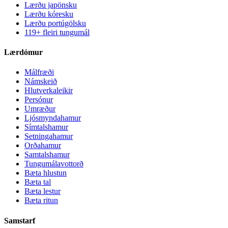
Lærðu japönsku
Lærðu kóresku
Lærðu portúgölsku
119+ fleiri tungumál
Lærdómur
Málfræði
Námskeið
Hlutverkaleikir
Persónur
Umræður
Ljósmyndahamur
Símtalshamur
Setningahamur
Orðahamur
Samtalshamur
Tungumálavottorð
Bæta hlustun
Bæta tal
Bæta lestur
Bæta ritun
Samstarf