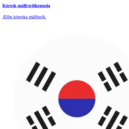
Kóresk málfræðikennsla
Æfðu kóreska málfræði.