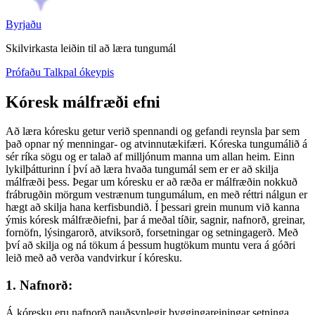
Byrjaðu
Skilvirkasta leiðin til að læra tungumál
Prófaðu Talkpal ókeypis
Kóresk málfræði efni
Að læra kóresku getur verið spennandi og gefandi reynsla þar sem
það opnar ný menningar- og atvinnutækifæri. Kóreska tungumálið á
sér ríka sögu og er talað af milljónum manna um allan heim. Einn
lykilþátturinn í því að læra hvaða tungumál sem er er að skilja
málfræði þess. Þegar um kóresku er að ræða er málfræðin nokkuð
frábrugðin mörgum vestrænum tungumálum, en með réttri nálgun er
hægt að skilja hana kerfisbundið. Í þessari grein munum við kanna
ýmis kóresk málfræðiefni, þar á meðal tíðir, sagnir, nafnorð, greinar,
fornöfn, lýsingarorð, atviksorð, forsetningar og setningagerð. Með
því að skilja og ná tökum á þessum hugtökum muntu vera á góðri
leið með að verða vandvirkur í kóresku.
1. Nafnorð:
Á kóresku eru nafnorð nauðsynlegir byggingareiningar setninga.