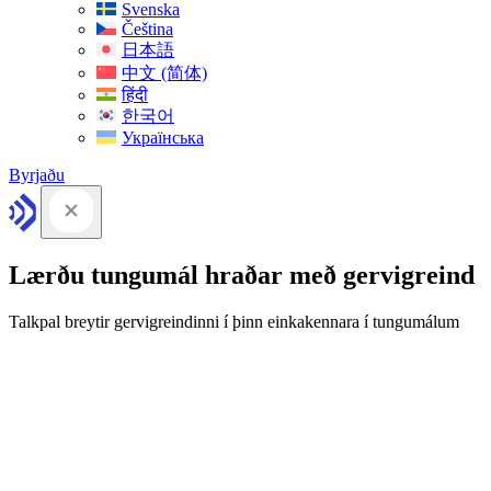
Svenska
Čeština
日本語
中文 (简体)
हिंदी
한국어
Українська
Byrjaðu
Lærðu tungumál hraðar með gervigreind
Talkpal breytir gervigreindinni í þinn einkakennara í tungumálum