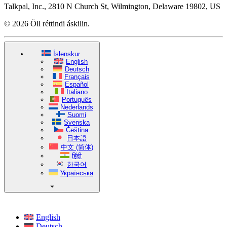
Talkpal, Inc., 2810 N Church St, Wilmington, Delaware 19802, US
© 2026 Öll réttindi áskilin.
Íslenskur
English
Deutsch
Français
Español
Italiano
Português
Nederlands
Suomi
Svenska
Čeština
日本語
中文 (简体)
हिंदी
한국어
Українська
English
Deutsch