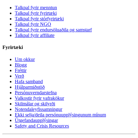
Talkpal fyrir menntun
Talkpal fyrir fyrirtæki
Talkpal fyrir stórfyrirtæki
Talkpal fyrir NGO
Talkpal fyrir endursöluaðila og samstarf
Talkpal fyrir affiliate
Fyrirtæki
Um okkur
Blogg
Fréttir
Verð
Hafa samband
Hjálparmiðstöð
Persónuverndarstefna
Valkostir fyrir vafrakökur
Skilmálar og skilyrði
Notendaleyfissamningur
Ekki selja/deila persónuupplýsingunum mínum
Útgefandaupplýsingar
Safety and Crisis Resources