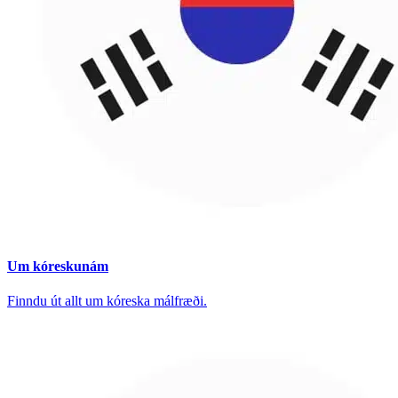
Um kóreskunám
Finndu út allt um kóreska málfræði.