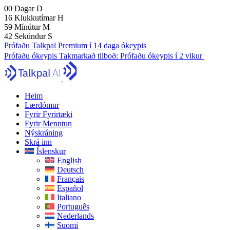
00
Dagar
D
16
Klukkutímar
H
59
Mínútur
M
41
Sekúndur
S
Prófaðu Talkpal Premium í 14 daga ókeypis
Prófaðu ókeypis
Takmarkað tilboð:
Prófaðu ókeypis í 2 vikur
Heim
Lærdómur
Fyrir Fyrirtæki
Fyrir Menntun
Nýskráning
Skrá inn
Íslenskur
English
Deutsch
Français
Español
Italiano
Português
Nederlands
Suomi