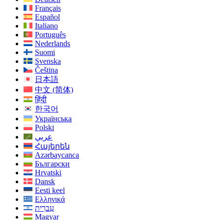
Français
Español
Italiano
Português
Nederlands
Suomi
Svenska
Čeština
日本語
中文 (简体)
हिंदी
한국어
Українська
Polski
عربي
Հայերեն
Azərbaycanca
Български
Hrvatski
Dansk
Eesti keel
Ελληνικά
עִברִית
Magyar