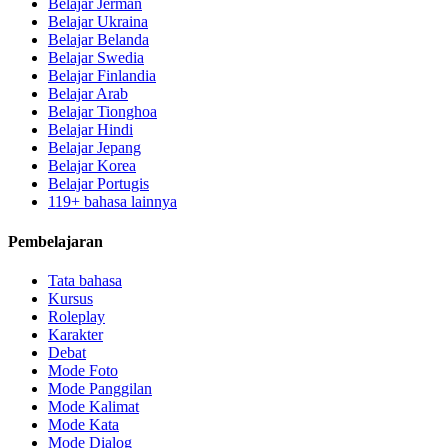
Belajar Jerman
Belajar Ukraina
Belajar Belanda
Belajar Swedia
Belajar Finlandia
Belajar Arab
Belajar Tionghoa
Belajar Hindi
Belajar Jepang
Belajar Korea
Belajar Portugis
119+ bahasa lainnya
Pembelajaran
Tata bahasa
Kursus
Roleplay
Karakter
Debat
Mode Foto
Mode Panggilan
Mode Kalimat
Mode Kata
Mode Dialog