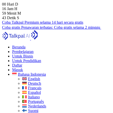
00
Hari
D
16
Jam
H
59
Menit
M
41
Detik
S
Coba Talkpal Premium selama 14 hari secara gratis
Coba gratis
Penawaran terbatas:
Coba gratis selama 2 minggu
Beranda
Pembelajaran
Untuk Bisnis
Untuk Pendidikan
Daftar
Masuk
Bahasa Indonesia
English
Deutsch
Français
Español
Italiano
Português
Nederlands
Suomi