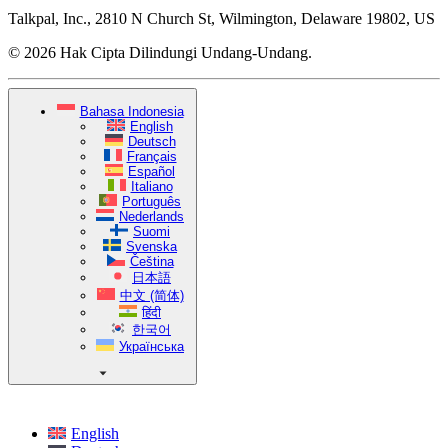
Talkpal, Inc., 2810 N Church St, Wilmington, Delaware 19802, US
© 2026 Hak Cipta Dilindungi Undang-Undang.
Bahasa Indonesia
English
Deutsch
Français
Español
Italiano
Português
Nederlands
Suomi
Svenska
Čeština
日本語
中文 (简体)
हिंदी
한국어
Українська
English