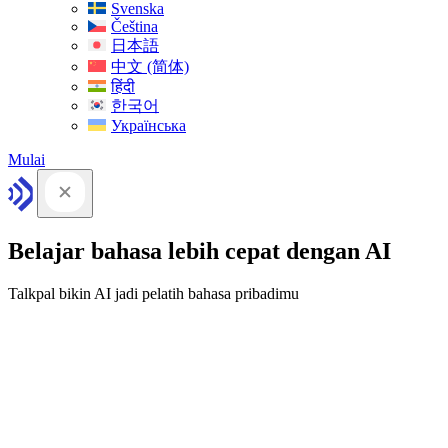
Svenska
Čeština
日本語
中文 (简体)
हिंदी
한국어
Українська
Mulai
Belajar bahasa lebih cepat dengan AI
Talkpal bikin AI jadi pelatih bahasa pribadimu