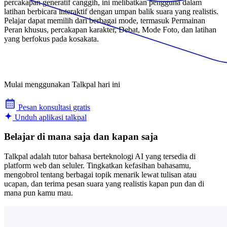
percakapan generatif canggih, ini melibatkan pengguna dalam
latihan berbicara interaktif dengan umpan balik suara yang realistis.
Pelajar dapat memilih dari berbagai mode, termasuk Permainan
Peran khusus, percakapan karakter, Debat, Mode Foto, dan latihan
yang berfokus pada kosakata.
Mulai menggunakan Talkpal hari ini
Pesan konsultasi gratis
Unduh aplikasi talkpal
Belajar di mana saja dan kapan saja
Talkpal adalah tutor bahasa berteknologi AI yang tersedia di
platform web dan seluler. Tingkatkan kefasihan bahasamu,
mengobrol tentang berbagai topik menarik lewat tulisan atau
ucapan, dan terima pesan suara yang realistis kapan pun dan di
mana pun kamu mau.