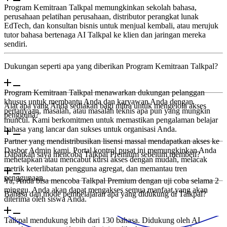
Program Kemitraan Talkpal memungkinkan sekolah bahasa,
perusahaan pelatihan perusahaan, distributor perangkat lunak
EdTech, dan konsultan bisnis untuk menjual kembali, atau merujuk
tutor bahasa bertenaga AI Talkpal ke klien dan jaringan mereka
sendiri.
Dukungan seperti apa yang diberikan Program Kemitraan Talkpal?
Program Kemitraan Talkpal menawarkan dukungan pelanggan
khusus untuk membantu Anda dan karyawan Anda dengan
Alat apa yang Anda sediakan bagi mitra untuk mengelola akses
pertanyaan, masalah, atau masalah teknis apa pun yang mungkin
pengguna?
muncul. Kami berkomitmen untuk memastikan pengalaman belajar
bahasa yang lancar dan sukses untuk organisasi Anda.
Partner yang mendistribusikan lisensi massal mendapatkan akses ke
Dasbor Admin kami. Portal kontrol pusat ini memungkinkan Anda
Dapatkah saya mencoba Talkpal Premium sebelum membeli?
menetapkan atau mencabut kursi akses dengan mudah, melacak
metrik keterlibatan pengguna agregat, dan memantau tren
penggunaan.
Ya, Anda bisa mencoba Talkpal Premium dengan uji coba selama 2
minggu. Anda akan dapat mengakses semua manfaat yang akan
Bahasa dan mode pembelajaran apa yang didukung di Talkpal?
diterima oleh siswa Anda.
Talkpal mendukung lebih dari 130 bahasa. Didukung oleh AI