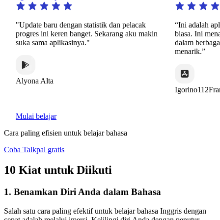
"Update baru dengan statistik dan pelacak
“Ini adalah aplikas
progres ini keren banget. Sekarang aku makin
biasa. Ini menawark
suka sama aplikasinya."
dalam berbagai mac
menarik.”
Alyona Alta
Igorino112France
Mulai belajar
Cara paling efisien untuk belajar bahasa
Coba Talkpal gratis
10 Kiat untuk Diikuti
1. Benamkan Diri Anda dalam Bahasa
Salah satu cara paling efektif untuk belajar bahasa Inggris dengan
cepat adalah melalui imersi. Kelilingi diri Anda dengan penutur