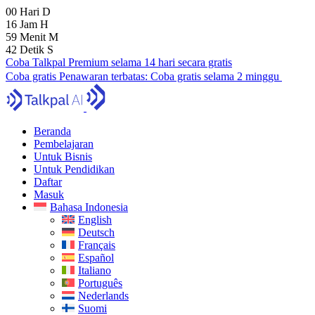
00
Hari
D
16
Jam
H
59
Menit
M
41
Detik
S
Coba Talkpal Premium selama 14 hari secara gratis
Coba gratis
Penawaran terbatas:
Coba gratis selama 2 minggu
Beranda
Pembelajaran
Untuk Bisnis
Untuk Pendidikan
Daftar
Masuk
Bahasa Indonesia
English
Deutsch
Français
Español
Italiano
Português
Nederlands
Suomi