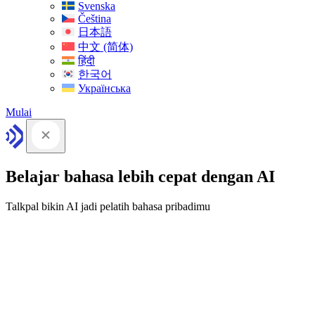
Svenska
Čeština
日本語
中文 (简体)
हिंदी
한국어
Українська
Mulai
Belajar bahasa lebih cepat dengan AI
Talkpal bikin AI jadi pelatih bahasa pribadimu