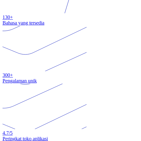
130+
Bahasa yang tersedia
300+
Pengalaman unik
4.7
/5
Peringkat toko aplikasi