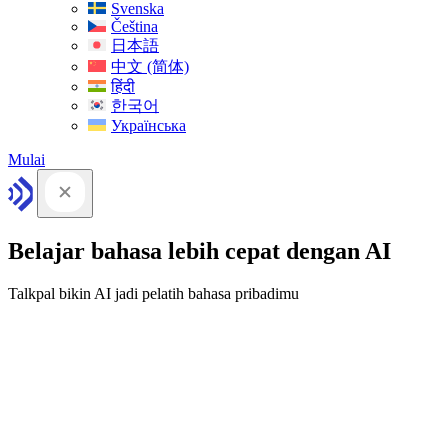
Svenska
Čeština
日本語
中文 (简体)
हिंदी
한국어
Українська
Mulai
Belajar bahasa lebih cepat dengan AI
Talkpal bikin AI jadi pelatih bahasa pribadimu