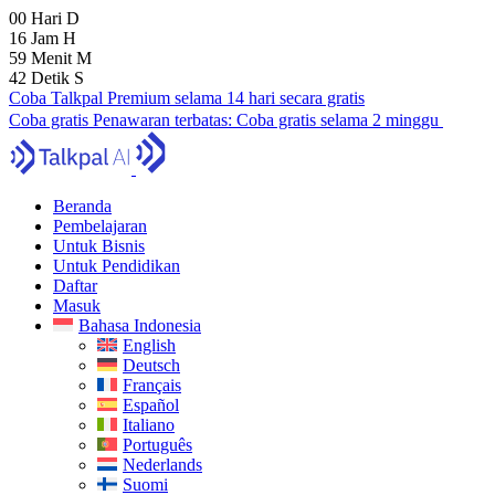
00
Hari
D
16
Jam
H
59
Menit
M
41
Detik
S
Coba Talkpal Premium selama 14 hari secara gratis
Coba gratis
Penawaran terbatas:
Coba gratis selama 2 minggu
Beranda
Pembelajaran
Untuk Bisnis
Untuk Pendidikan
Daftar
Masuk
Bahasa Indonesia
English
Deutsch
Français
Español
Italiano
Português
Nederlands
Suomi