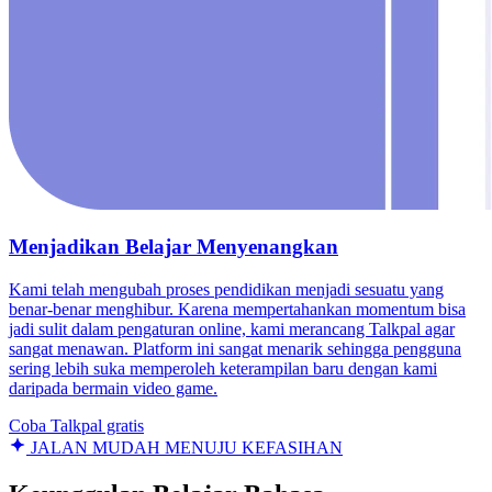
Menjadikan Belajar Menyenangkan
Kami telah mengubah proses pendidikan menjadi sesuatu yang
benar-benar menghibur. Karena mempertahankan momentum bisa
jadi sulit dalam pengaturan online, kami merancang Talkpal agar
sangat menawan. Platform ini sangat menarik sehingga pengguna
sering lebih suka memperoleh keterampilan baru dengan kami
daripada bermain video game.
Coba Talkpal gratis
JALAN MUDAH MENUJU KEFASIHAN