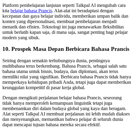
Platform pembelajaran lanjutan seperti Talkpal AI mengubah cara
kita
belajar bahasa Prancis
. Alat-alat ini beradaptasi dengan
kecepatan dan gaya belajar individu, memberikan umpan balik dan
konten yang dipersonalisasi, membuat pembelajaran menjadi
menarik dan efisien. Teknologi ini juga menawarkan fleksibilitas
untuk berlatih kapan saja, di mana saja, sangat penting bagi pelajar
modern yang sibuk.
10. Prospek Masa Depan Berbicara Bahasa Prancis
Seiring dengan semakin terhubungnya dunia, pentingnya
multibahasa terus berkembang. Bahasa Prancis, sebagai salah satu
bahasa utama untuk bisnis, budaya, dan diplomasi, akan terus
memiliki nilai yang signifikan. Berbicara bahasa Prancis tidak hanya
memperkaya kehidupan pribadi Anda, tetapi juga dapat memberikan
keunggulan kompetitif di pasar kerja global.
Dengan mengikuti perjalanan belajar bahasa Prancis, seseorang
tidak hanya memperoleh kemampuan linguistik tetapi juga
membenamkan diri dalam budaya global yang kaya dan beragam.
Alat seperti Talkpal AI membuat perjalanan ini lebih mudah diakses
dan menyenangkan, memastikan bahwa pelajar di seluruh dunia
dapat mencapai tujuan bahasa mereka secara efektif.