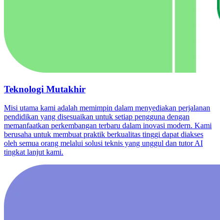
Teknologi Mutakhir
Misi utama kami adalah memimpin dalam menyediakan perjalanan
pendidikan yang disesuaikan untuk setiap pengguna dengan
memanfaatkan perkembangan terbaru dalam inovasi modern. Kami
berusaha untuk membuat praktik berkualitas tinggi dapat diakses
oleh semua orang melalui solusi teknis yang unggul dan tutor AI
tingkat lanjut kami.