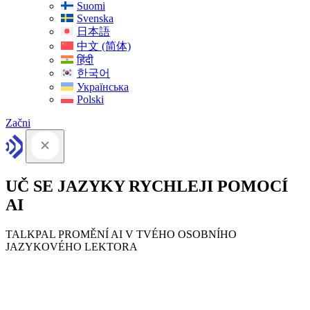
Suomi
Svenska
日本語
中文 (简体)
हिंदी
한국어
Українська
Polski
Začni
UČ SE JAZYKY RYCHLEJI POMOCÍ
AI
TALKPAL PROMĚNÍ AI V TVÉHO OSOBNÍHO
JAZYKOVÉHO LEKTORA