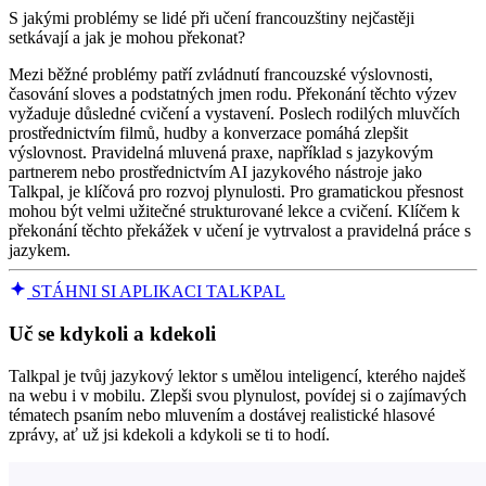
S jakými problémy se lidé při učení francouzštiny nejčastěji
setkávají a jak je mohou překonat?
Mezi běžné problémy patří zvládnutí francouzské výslovnosti,
časování sloves a podstatných jmen rodu. Překonání těchto výzev
vyžaduje důsledné cvičení a vystavení. Poslech rodilých mluvčích
prostřednictvím filmů, hudby a konverzace pomáhá zlepšit
výslovnost. Pravidelná mluvená praxe, například s jazykovým
partnerem nebo prostřednictvím AI jazykového nástroje jako
Talkpal, je klíčová pro rozvoj plynulosti. Pro gramatickou přesnost
mohou být velmi užitečné strukturované lekce a cvičení. Klíčem k
překonání těchto překážek v učení je vytrvalost a pravidelná práce s
jazykem.
STÁHNI SI APLIKACI TALKPAL
Uč se kdykoli a kdekoli
Talkpal je tvůj jazykový lektor s umělou inteligencí, kterého najdeš
na webu i v mobilu. Zlepši svou plynulost, povídej si o zajímavých
tématech psaním nebo mluvením a dostávej realistické hlasové
zprávy, ať už jsi kdekoli a kdykoli se ti to hodí.