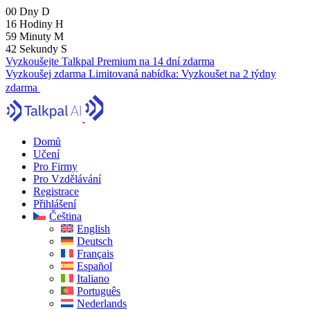
00
Dny
D
16
Hodiny
H
59
Minuty
M
41
Sekundy
S
Vyzkoušejte Talkpal Premium na 14 dní zdarma
Vyzkoušej zdarma
Limitovaná nabídka:
Vyzkoušet na 2 týdny
zdarma
Domů
Učení
Pro Firmy
Pro Vzdělávání
Registrace
Přihlášení
Čeština
English
Deutsch
Français
Español
Italiano
Português
Nederlands