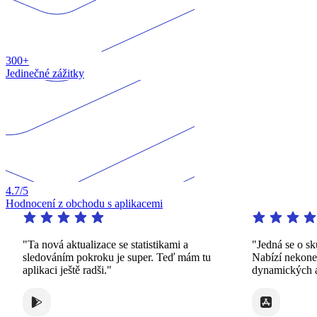
300+
Jedinečné zážitky
4.7
/5
Hodnocení z obchodu s aplikacemi
"Ta nová aktualizace se statistikami a
"Jedná se o skute
sledováním pokroku je super. Teď mám tu
Nabízí nekonečné 
aplikaci ještě radši."
dynamických a za