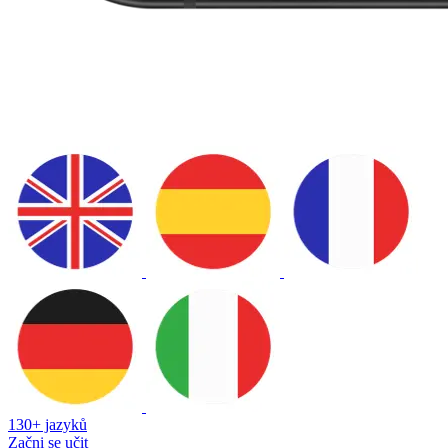
130+ jazyků
Začni se učit