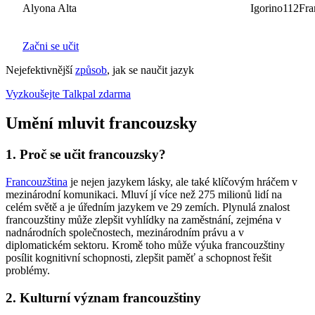
Alyona Alta
Igorino112France
Začni se učit
Nejefektivnější
způsob
, jak se naučit jazyk
Vyzkoušejte Talkpal zdarma
Umění mluvit francouzsky
1. Proč se učit francouzsky?
Francouzština
je nejen jazykem lásky, ale také klíčovým hráčem v
mezinárodní komunikaci. Mluví jí více než 275 milionů lidí na
celém světě a je úředním jazykem ve 29 zemích. Plynulá znalost
francouzštiny může zlepšit vyhlídky na zaměstnání, zejména v
nadnárodních společnostech, mezinárodním právu a v
diplomatickém sektoru. Kromě toho může výuka francouzštiny
posílit kognitivní schopnosti, zlepšit paměť a schopnost řešit
problémy.
2. Kulturní význam francouzštiny