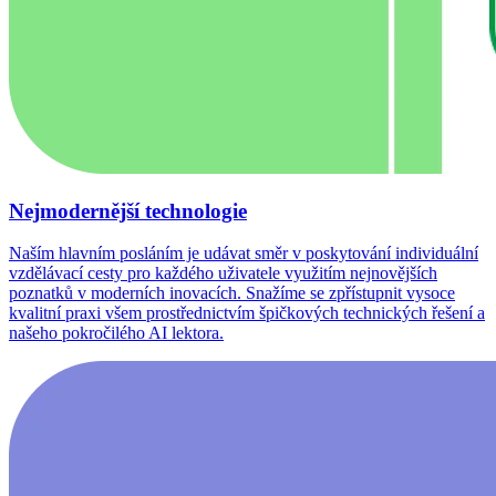
Nejmodernější technologie
Naším hlavním posláním je udávat směr v poskytování individuální
vzdělávací cesty pro každého uživatele využitím nejnovějších
poznatků v moderních inovacích. Snažíme se zpřístupnit vysoce
kvalitní praxi všem prostřednictvím špičkových technických řešení a
našeho pokročilého AI lektora.