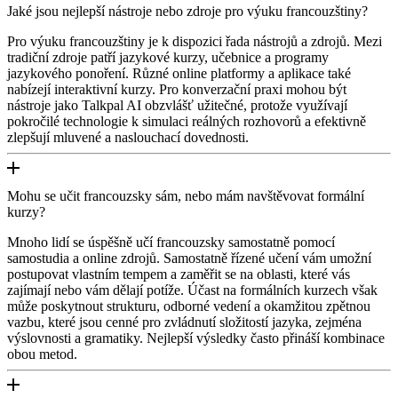
Jaké jsou nejlepší nástroje nebo zdroje pro výuku francouzštiny?
Pro výuku francouzštiny je k dispozici řada nástrojů a zdrojů. Mezi
tradiční zdroje patří jazykové kurzy, učebnice a programy
jazykového ponoření. Různé online platformy a aplikace také
nabízejí interaktivní kurzy. Pro konverzační praxi mohou být
nástroje jako Talkpal AI obzvlášť užitečné, protože využívají
pokročilé technologie k simulaci reálných rozhovorů a efektivně
zlepšují mluvené a naslouchací dovednosti.
Mohu se učit francouzsky sám, nebo mám navštěvovat formální
kurzy?
Mnoho lidí se úspěšně učí francouzsky samostatně pomocí
samostudia a online zdrojů. Samostatně řízené učení vám umožní
postupovat vlastním tempem a zaměřit se na oblasti, které vás
zajímají nebo vám dělají potíže. Účast na formálních kurzech však
může poskytnout strukturu, odborné vedení a okamžitou zpětnou
vazbu, které jsou cenné pro zvládnutí složitostí jazyka, zejména
výslovnosti a gramatiky. Nejlepší výsledky často přináší kombinace
obou metod.