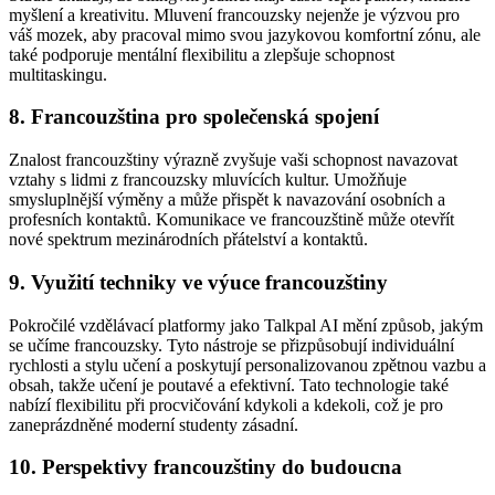
myšlení a kreativitu. Mluvení francouzsky nejenže je výzvou pro
váš mozek, aby pracoval mimo svou jazykovou komfortní zónu, ale
také podporuje mentální flexibilitu a zlepšuje schopnost
multitaskingu.
8. Francouzština pro společenská spojení
Znalost francouzštiny výrazně zvyšuje vaši schopnost navazovat
vztahy s lidmi z francouzsky mluvících kultur. Umožňuje
smysluplnější výměny a může přispět k navazování osobních a
profesních kontaktů. Komunikace ve francouzštině může otevřít
nové spektrum mezinárodních přátelství a kontaktů.
9. Využití techniky ve výuce francouzštiny
Pokročilé vzdělávací platformy jako Talkpal AI mění způsob, jakým
se učíme francouzsky. Tyto nástroje se přizpůsobují individuální
rychlosti a stylu učení a poskytují personalizovanou zpětnou vazbu a
obsah, takže učení je poutavé a efektivní. Tato technologie také
nabízí flexibilitu při procvičování kdykoli a kdekoli, což je pro
zaneprázdněné moderní studenty zásadní.
10. Perspektivy francouzštiny do budoucna