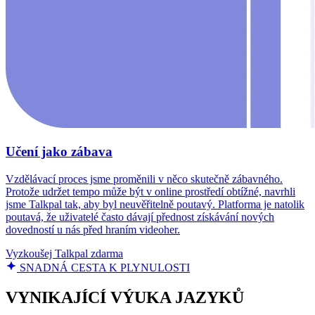
Učení jako zábava
Vzdělávací proces jsme proměnili v něco skutečně zábavného.
Protože udržet tempo může být v online prostředí obtížné, navrhli
jsme Talkpal tak, aby byl neuvěřitelně poutavý. Platforma je natolik
poutavá, že uživatelé často dávají přednost získávání nových
dovedností u nás před hraním videoher.
Vyzkoušej Talkpal zdarma
SNADNÁ CESTA K PLYNULOSTI
VYNIKAJÍCÍ VÝUKA JAZYKŮ