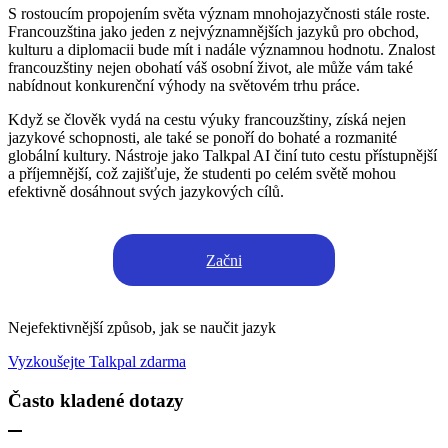
S rostoucím propojením světa význam mnohojazyčnosti stále roste.
Francouzština jako jeden z nejvýznamnějších jazyků pro obchod,
kulturu a diplomacii bude mít i nadále významnou hodnotu. Znalost
francouzštiny nejen obohatí váš osobní život, ale může vám také
nabídnout konkurenční výhody na světovém trhu práce.
Když se člověk vydá na cestu výuky francouzštiny, získá nejen
jazykové schopnosti, ale také se ponoří do bohaté a rozmanité
globální kultury. Nástroje jako Talkpal AI činí tuto cestu přístupnější
a příjemnější, což zajišťuje, že studenti po celém světě mohou
efektivně dosáhnout svých jazykových cílů.
Začni
Nejefektivnější způsob, jak se naučit jazyk
Vyzkoušejte Talkpal zdarma
Často kladené dotazy