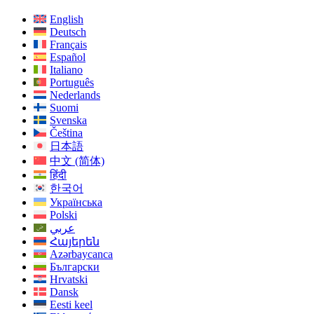
English
Deutsch
Français
Español
Italiano
Português
Nederlands
Suomi
Svenska
Čeština
日本語
中文 (简体)
हिंदी
한국어
Українська
Polski
عربي
Հայերեն
Azərbaycanca
Български
Hrvatski
Dansk
Eesti keel