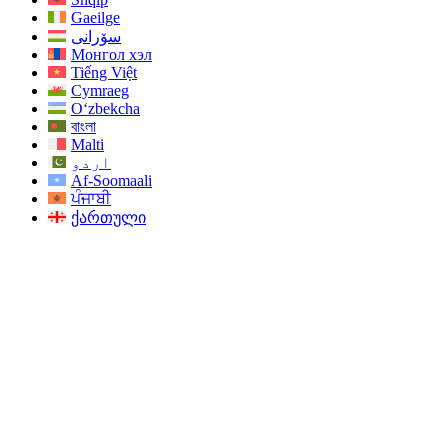
Gaeilge
سۆرانی
Монгол хэл
Tiếng Việt
Cymraeg
O‘zbekcha
বাংলা
Malti
اردو
Af-Soomaali
ਪੰਜਾਬੀ
ქართული