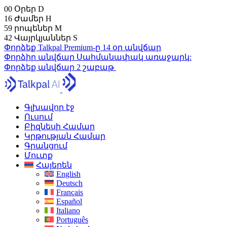
00
Օրեր
D
16
Ժամեր
H
59
րոպեներ
M
41
Վայրկյաններ
S
Փորձեք Talkpal Premium-ը 14 օր անվճար
Փորձիր անվճար
Սահմանափակ առաջարկ:
Փորձեք անվճար 2 շաբաթ
Գլխավոր էջ
Ուսում
Բիզնեսի Համար
Կրթության Համար
Գրանցում
Մուտք
Հայերեն
English
Deutsch
Français
Español
Italiano
Português