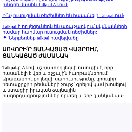
խնդրի մասին Talkpal AI-ում:
Ի՞նչ ուսուցման ռեժիմներ են հասանելի Talkpal-ում։
Talkpal-ի որ լեզուներն են առաջարկում սկսնակների
համար հարմար ուսուցման ռեժիմներ:
Ներբեռնեք talkpal հավելվածը
ՍՈՎՈՐԻ՛Ր ՑԱՆԿԱՑԱԾ ՎԱՅՐՈՒՄ,
ՑԱՆԿԱՑԱԾ ԺԱՄԱՆԱԿ
Talkpal-ը AI-ով աշխատող լեզվի ուսուցիչ է, որը
հասանելի է վեբ և բջջային հարթակներում:
Արագացրու քո լեզվի սահունությունը, զրուցիր
հետաքրքիր թեմաների շուրջ՝ գրելով կամ խոսելով
և ստացիր իրական ձայնային
հաղորդագրություններ որտեղ և երբ ցանկանաս։