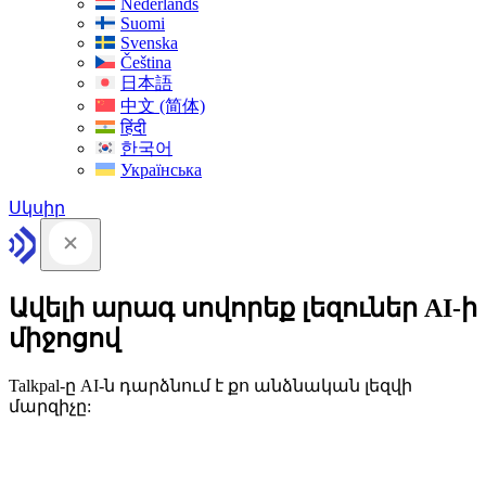
Nederlands
Suomi
Svenska
Čeština
日本語
中文 (简体)
हिंदी
한국어
Українська
Սկսիր
Ավելի արագ սովորեք լեզուներ AI-ի
միջոցով
Talkpal-ը AI-ն դարձնում է քո անձնական լեզվի
մարզիչը: