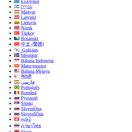
Ελληνικά
עִברִית
Magyar
Latviski
Lietuvių
Norsk
Türkçe
Bosanski
中文 (繁體)
Galician
Íslenskur
Bahasa Indonesia
Македонски
Bahasa Melayu
नेपाली
فارسی
Português
Română
Русский
Srpski
Slovenčina
Slovenščina
தமிழ்
ภาษาไทย
Shqip