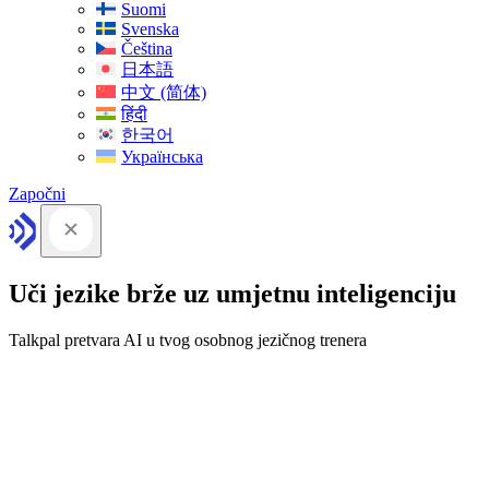
Suomi
Svenska
Čeština
日本語
中文 (简体)
हिंदी
한국어
Українська
Započni
Uči jezike brže uz umjetnu inteligenciju
Talkpal pretvara AI u tvog osobnog jezičnog trenera