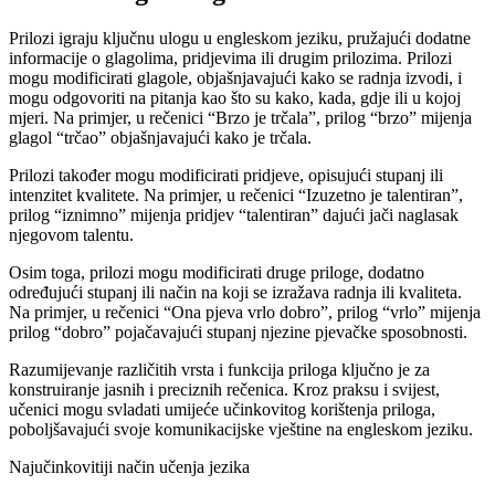
Prilozi igraju ključnu ulogu u engleskom jeziku, pružajući dodatne
informacije o glagolima, pridjevima ili drugim prilozima. Prilozi
mogu modificirati glagole, objašnjavajući kako se radnja izvodi, i
mogu odgovoriti na pitanja kao što su kako, kada, gdje ili u kojoj
mjeri. Na primjer, u rečenici “Brzo je trčala”, prilog “brzo” mijenja
glagol “trčao” objašnjavajući kako je trčala.
Prilozi također mogu modificirati pridjeve, opisujući stupanj ili
intenzitet kvalitete. Na primjer, u rečenici “Izuzetno je talentiran”,
prilog “iznimno” mijenja pridjev “talentiran” dajući jači naglasak
njegovom talentu.
Osim toga, prilozi mogu modificirati druge priloge, dodatno
određujući stupanj ili način na koji se izražava radnja ili kvaliteta.
Na primjer, u rečenici “Ona pjeva vrlo dobro”, prilog “vrlo” mijenja
prilog “dobro” pojačavajući stupanj njezine pjevačke sposobnosti.
Razumijevanje različitih vrsta i funkcija priloga ključno je za
konstruiranje jasnih i preciznih rečenica. Kroz praksu i svijest,
učenici mogu svladati umijeće učinkovitog korištenja priloga,
poboljšavajući svoje komunikacijske vještine na engleskom jeziku.
Najučinkovitiji način učenja jezika