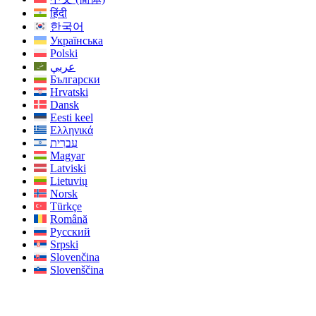
हिंदी
한국어
Українська
Polski
عربي
Български
Hrvatski
Dansk
Eesti keel
Ελληνικά
עִברִית
Magyar
Latviski
Lietuvių
Norsk
Türkçe
Română
Русский
Srpski
Slovenčina
Slovenščina