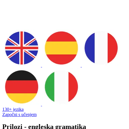
130+ jezika
Započni s učenjem
Prilozi - engleska gramatika