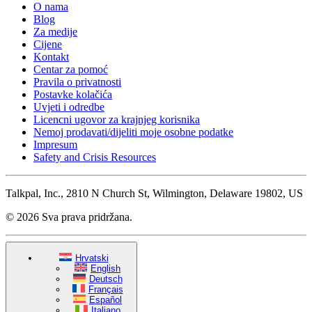
O nama
Blog
Za medije
Cijene
Kontakt
Centar za pomoć
Pravila o privatnosti
Postavke kolačića
Uvjeti i odredbe
Licencni ugovor za krajnjeg korisnika
Nemoj prodavati/dijeliti moje osobne podatke
Impresum
Safety and Crisis Resources
Talkpal, Inc., 2810 N Church St, Wilmington, Delaware 19802, US
© 2026 Sva prava pridržana.
Hrvatski
English
Deutsch
Français
Español
Italiano