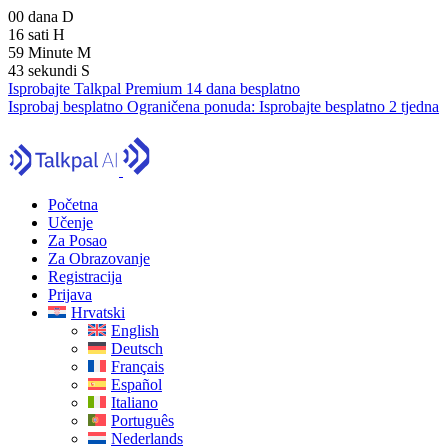
00
dana
D
16
sati
H
59
Minute
M
42
sekundi
S
Isprobajte Talkpal Premium 14 dana besplatno
Isprobaj besplatno
Ograničena ponuda:
Isprobajte besplatno 2 tjedna
Početna
Učenje
Za Posao
Za Obrazovanje
Registracija
Prijava
Hrvatski
English
Deutsch
Français
Español
Italiano
Português
Nederlands