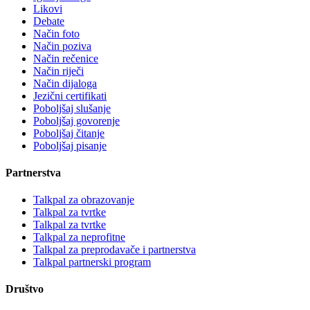
Likovi
Debate
Način foto
Način poziva
Način rečenice
Način riječi
Način dijaloga
Jezični certifikati
Poboljšaj slušanje
Poboljšaj govorenje
Poboljšaj čitanje
Poboljšaj pisanje
Partnerstva
Talkpal za obrazovanje
Talkpal za tvrtke
Talkpal za tvrtke
Talkpal za neprofitne
Talkpal za preprodavače i partnerstva
Talkpal partnerski program
Društvo