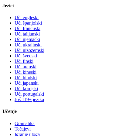
Jezici
Uči engleski
Uči španjolski
Uči francuski
Uči talijanski
Uči njemački
Uči ukrajinski
Uči nizozemski
Uči švedski
Uči finski
Uči arapski
Uči kineski
Uči hindski
Uči japanski
Uči korejski
Uči portugalski
Još 119+ jezika
Učenje
Gramatika
Tečajevi
Igranje uloga