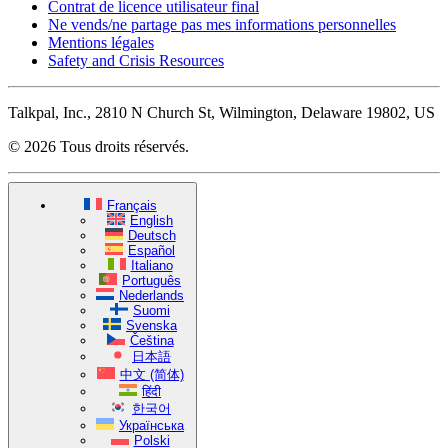
Contrat de licence utilisateur final
Ne vends/ne partage pas mes informations personnelles
Mentions légales
Safety and Crisis Resources
Talkpal, Inc., 2810 N Church St, Wilmington, Delaware 19802, US
© 2026 Tous droits réservés.
Français
English
Deutsch
Español
Italiano
Português
Nederlands
Suomi
Svenska
Čeština
日本語
中文 (简体)
हिंदी
한국어
Українська
Polski