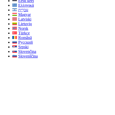
Eesti keel
Ελληνικά
עִברִית
Magyar
Latviski
Lietuvių
Norsk
Türkçe
Română
Русский
Srpski
Slovenčina
Slovenščina